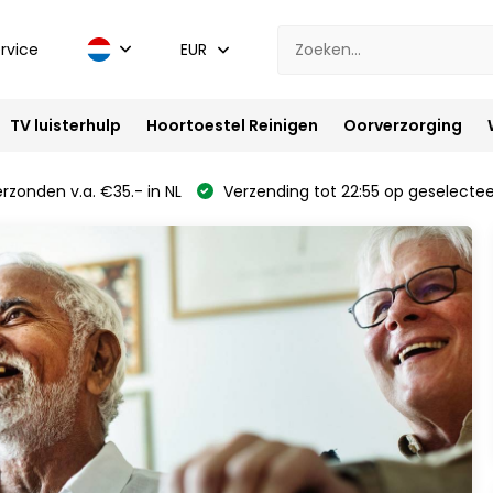
rvice
EUR
TV luisterhulp
Hoortoestel Reinigen
Oorverzorging
rzonden v.a. €35.- in NL
Verzending tot 22:55 op geselectee