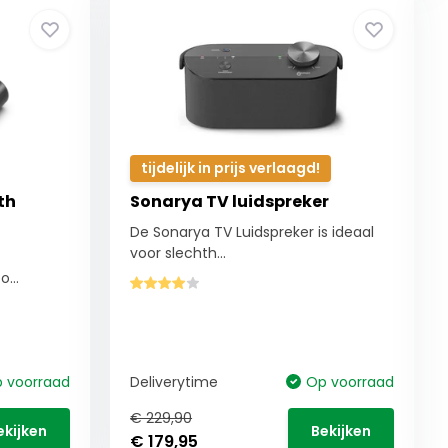
tijdelijk in prijs verlaagd!
th
Sonarya TV luidspreker
De Sonarya TV Luidspreker is ideaal
voor slechth...
...
 voorraad
Deliverytime
Op voorraad
€ 229,90
ekijken
Bekijken
€ 179,95