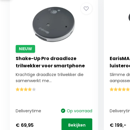
NIEUW
Shake-Up Pro draadloze
EarisMA
trilwekker voor smartphone
luistero
Krachtige draadloze trilwekker die
Slimme dr
samenwerkt me...
aanpassen
Deliverytime
Op voorraad
Deliveryt
€ 69,95
€ 199,-
Bekijken