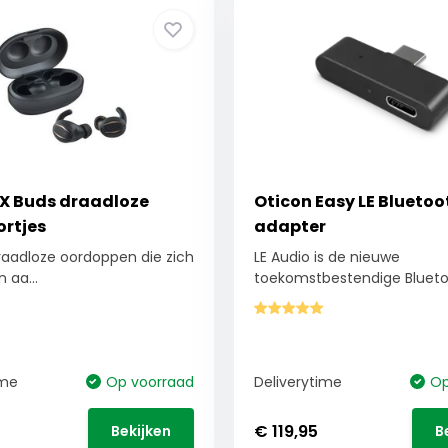
X Buds draadloze
Oticon Easy LE Bluetoo
ortjes
adapter
aadloze oordoppen die zich
LE Audio is de nieuwe
 aa...
toekomstbestendige Bluetoo
ime
Op voorraad
Deliverytime
Op
€ 119,95
Bekijken
B