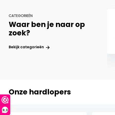
CATEGORIEËN
Waar ben je naar op
Filters voor
zoek?
en Domes
hoortoestellen
Bekijk categorieën
Onze hardlopers
9,3