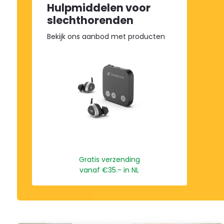
in-
Hulpmiddelen voor
één-
slechthorenden
toegankelijkheidsschermlezer
te
Bekijk ons aanbod met producten
starten,
drukt
u
op
"Ctrl
+
/".
Deze
snelkoppeling
activeert
de
Gratis verzending
schermlezer
vanaf €35.- in NL
om
u
te
helpen
bij