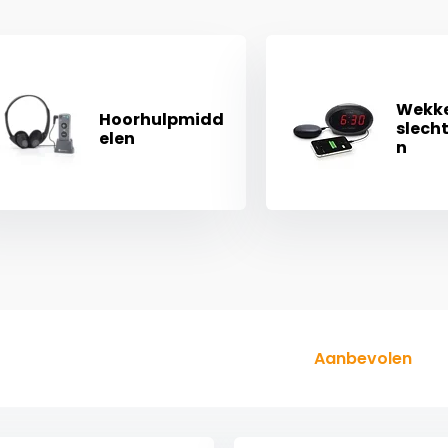
Wekke
Hoorhulpmidd
slech
elen
n
Aanbevolen