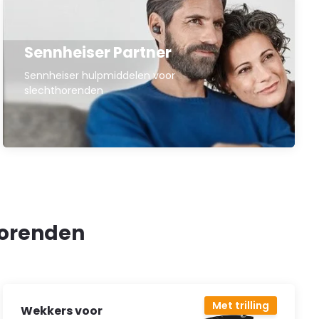
Sennheiser Partner
Sennheiser hulpmiddelen voor
slechthorenden
horenden
Met trilling
Wekkers voor