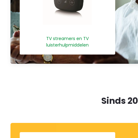
TV streamers en TV
luisterhulpmiddelen
Welkom
bij
Alles-
Sinds 2
in-
één-
toegankelijkheidsschermlezer
Om
de
Alles-