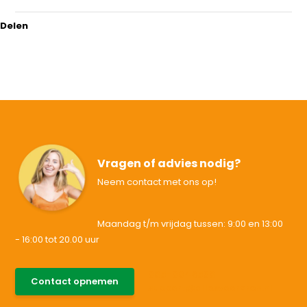
Delen
Vragen of advies nodig?
Neem contact met ons op!
Maandag t/m vrijdag tussen: 9:00 en 13:00
- 16:00 tot 20.00 uur
085-0046538
Contact opnemen
support@allesvoororen.nl