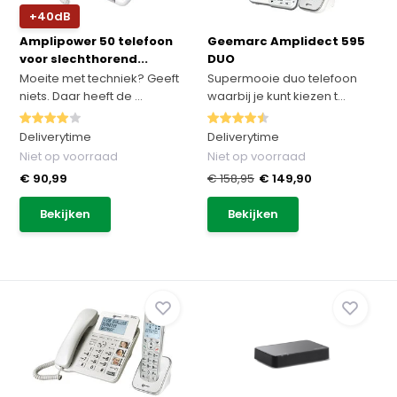
+40dB
Amplipower 50 telefoon
Geemarc Amplidect 595
voor slechthorend...
DUO
Moeite met techniek? Geeft
Supermooie duo telefoon
niets. Daar heeft de ...
waarbij je kunt kiezen t...
Deliverytime
Deliverytime
Niet op voorraad
Niet op voorraad
€ 90,99
€ 158,95
€ 149,90
Bekijken
Bekijken