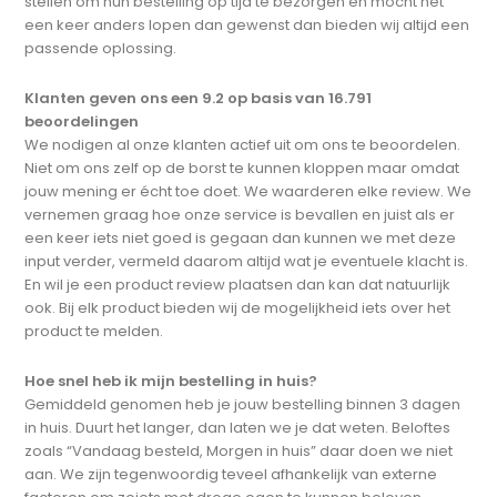
stellen om hun bestelling op tijd te bezorgen en mocht het
een keer anders lopen dan gewenst dan bieden wij altijd een
passende oplossing.
Klanten geven ons een 9.2 op basis van 16.791
beoordelingen
We nodigen al onze klanten actief uit om ons te beoordelen.
Niet om ons zelf op de borst te kunnen kloppen maar omdat
jouw mening er écht toe doet. We waarderen elke review. We
vernemen graag hoe onze service is bevallen en juist als er
een keer iets niet goed is gegaan dan kunnen we met deze
input verder, vermeld daarom altijd wat je eventuele klacht is.
En wil je een product review plaatsen dan kan dat natuurlijk
ook. Bij elk product bieden wij de mogelijkheid iets over het
product te melden.
Hoe snel heb ik mijn bestelling in huis?
Gemiddeld genomen heb je jouw bestelling binnen 3 dagen
in huis. Duurt het langer, dan laten we je dat weten. Beloftes
zoals “Vandaag besteld, Morgen in huis” daar doen we niet
aan. We zijn tegenwoordig teveel afhankelijk van externe