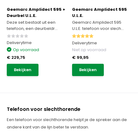
Geemarc Amplidect 595 +
Geemarc Amplidect 595
Deurbel U.L.E.
U.L.E.
Deze set bestaat uit een
Geemarc Amplidect 595
telefoon, een deurbeldr...
U.L.E. telefoon voor slech...
Deliverytime
Deliverytime
Op voorraad
Niet op voorraad
€ 229,75
€ 99,95
Bekijken
Bekijken
Telefoon voor slechthorende
Een telefoon voor slechthorende helpt je de spreker aan de
andere kant van de lijn beter te verstaan.