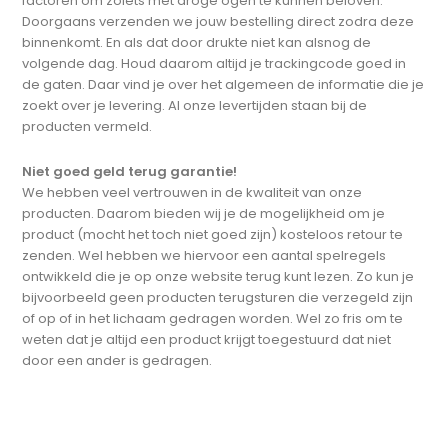
factoren om zoiets met droge ogen te kunnen beloven.
Doorgaans verzenden we jouw bestelling direct zodra deze
binnenkomt. En als dat door drukte niet kan alsnog de
volgende dag. Houd daarom altijd je trackingcode goed in
de gaten. Daar vind je over het algemeen de informatie die je
zoekt over je levering. Al onze levertijden staan bij de
producten vermeld.
Niet goed geld terug garantie!
We hebben veel vertrouwen in de kwaliteit van onze
producten. Daarom bieden wij je de mogelijkheid om je
product (mocht het toch niet goed zijn) kosteloos retour te
zenden. Wel hebben we hiervoor een aantal spelregels
ontwikkeld die je op onze website terug kunt lezen. Zo kun je
bijvoorbeeld geen producten terugsturen die verzegeld zijn
of op of in het lichaam gedragen worden. Wel zo fris om te
weten dat je altijd een product krijgt toegestuurd dat niet
door een ander is gedragen.