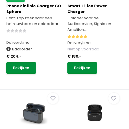
Phonak infinio Charger GO
Smart Li-ion Power
Sphere
Charger
Bent u op zoek naar een
Oplader voor de
betrouwbare en oplaadbar...
Audioservice, Signia en
Amplifon...
Deliverytime
Deliverytime
Backorder
Niet op voorraad
€ 204,-
€ 180,-
Bekijken
Bekijken