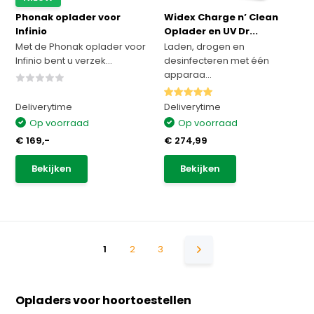
Phonak oplader voor
Widex Charge n’ Clean
Infinio
Oplader en UV Dr...
Met de Phonak oplader voor
Laden, drogen en
Infinio bent u verzek...
desinfecteren met één
apparaa...
Deliverytime
Deliverytime
Op voorraad
Op voorraad
€ 169,-
€ 274,99
Bekijken
Bekijken
1
2
3
Opladers voor hoortoestellen