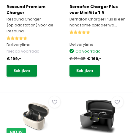
Resound Premium
Bernafon Charger Plus
Charger
voor MiniRite T R
Resound Charger
Bernafon Charger Plus is een
(oplaadstation) voor de
handzame oplader wa...
Resound ...
Deliverytime
Deliverytime
Niet op voorraad
Op voorraad
€ 199,-
€ 214,95
€ 169,-
Bekijken
Bekijken
NIEUW