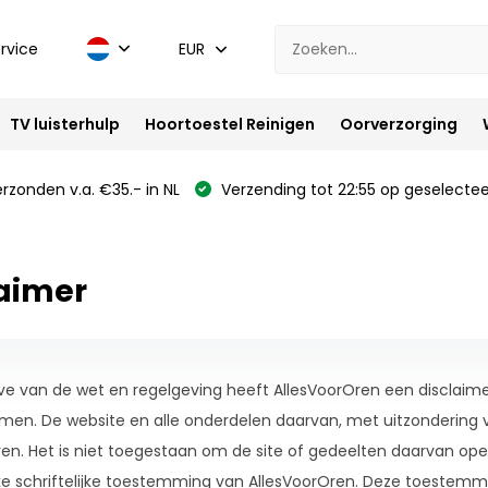
rvice
EUR
TV luisterhulp
Hoortoestel Reinigen
Oorverzorging
rzonden v.a. €35.- in NL
Verzending tot 22:55 op geselectee
laimer
e van de wet en regelgeving heeft AllesVoorOren een disclaimer
emen. De website en alle onderdelen daarvan, met uitzondering 
en. Het is niet toegestaan om de site of gedeelten daarvan ope
jke schriftelijke toestemming van AllesVoorOren. Deze toestemmi