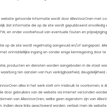
 website getoonde informatie wordt door AllesVoorOren met c
lijk dat informatie die op de site wordt gepubliceerd onvolledig en/
TW, en onder voorbehoud van eventuele fouten en prijswijziging
tie op de site wordt regelmatig aangevuld en/of aangepast. Al
 met onmiddellijke ingang en zonder enige kennisgeving door te
atie, producten en diensten worden aangeboden in de staat waarin
 waarborg ten aanzien van hun verkrijgbaarheid, deugdelijkheid,
sVoorOren alles in het werk stelt om misbruik te voorkomen, is A
ie door gebruikers van de website via internet verzonden worden
domein van AllesVoorOren, welke geen eigendom zijn van AllesVo
Indien deze links geactiveerd worden, verlaat men de website v