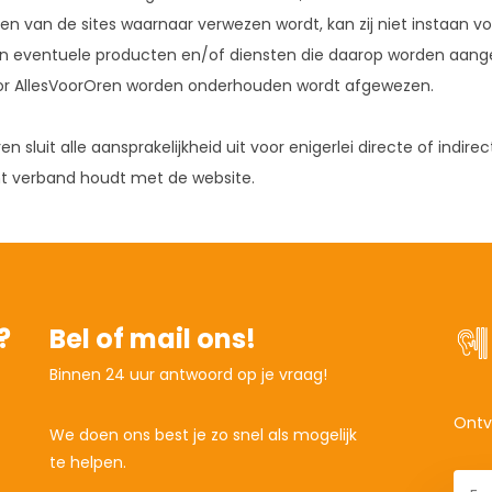
ien van de sites waarnaar verwezen wordt, kan zij niet instaan 
van eventuele producten en/of diensten die daarop worden aange
oor AllesVoorOren worden onderhouden wordt afgewezen.
en sluit alle aansprakelijkheid uit voor enigerlei directe of indire
ht verband houdt met de website.
?
Bel of mail ons!
Binnen 24 uur antwoord op je vraag!
Ontv
We doen ons best je zo snel als mogelijk
te helpen.