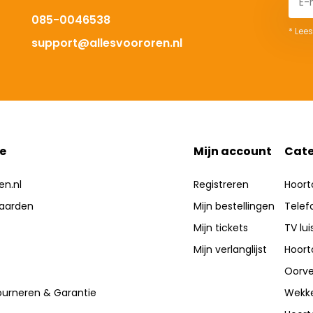
085-0046538
* Lees
support@allesvoororen.nl
e
Mijn account
Cate
en.nl
Registreren
Hoort
aarden
Mijn bestellingen
Telef
Mijn tickets
TV lui
Mijn verlanglijst
Hoort
Oorve
ourneren & Garantie
Wekke