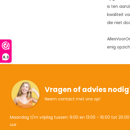
is ten aanz
kwaliteit 
die niet d
AllesVoorOr
enig opzic
9,3
Vragen of advies nodig
Neem contact met ons op!
Maandag t/m vrijdag tussen: 9:00 en 13:00 - 16:00 tot 20.00
uur