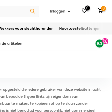
0
0
Inloggen
Wekkers voor slechthorenden
Hoortoestelbatterijen
Ho
rde artikelen
9.3
 opgesteld die iedere gebruiker van deze website in acht
van bepaalde (hyper)links, zijn eigendom van
nbaar te maken, te kopiëren of op te slaan zonder
ng is niet benodigd voor persoonlijk, niet commercieel