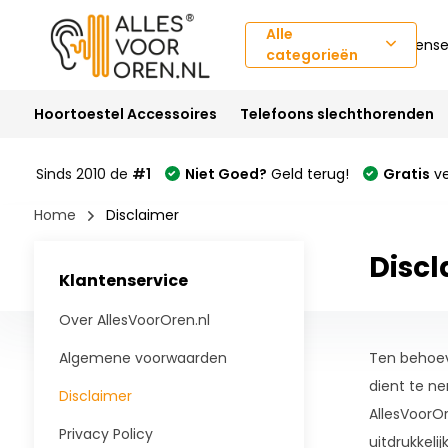
Alle
Klantense
categorieën
Hoortoestel Accessoires
Telefoons slechthorenden
Sinds 2010 de
#1
Niet Goed?
Geld terug!
Gratis
ve
Home
Disclaimer
Disc
Klantenservice
Over AllesVoorOren.nl
Algemene voorwaarden
Ten behoev
dient te n
Disclaimer
AllesVoorOr
Privacy Policy
uitdrukkeli