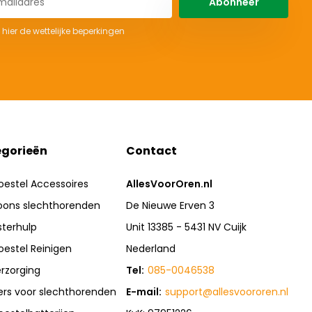
Abonneer
 hier de wettelijke beperkingen
gorieën
Contact
oestel Accessoires
AllesVoorOren.nl
oons slechthorenden
De Nieuwe Erven 3
sterhulp
Unit 13385 - 5431 NV Cuijk
oestel Reinigen
Nederland
rzorging
Tel:
085-0046538
rs voor slechthorenden
E-mail:
support@allesvoororen.nl