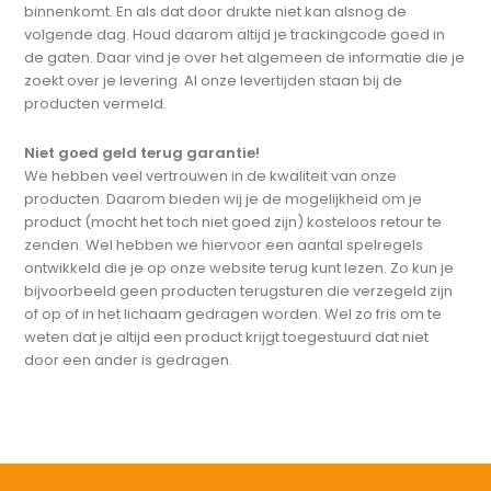
binnenkomt. En als dat door drukte niet kan alsnog de
volgende dag. Houd daarom altijd je trackingcode goed in
de gaten. Daar vind je over het algemeen de informatie die je
zoekt over je levering. Al onze levertijden staan bij de
producten vermeld.
Niet goed geld terug garantie!
We hebben veel vertrouwen in de kwaliteit van onze
producten. Daarom bieden wij je de mogelijkheid om je
product (mocht het toch niet goed zijn) kosteloos retour te
zenden. Wel hebben we hiervoor een aantal spelregels
ontwikkeld die je op onze website terug kunt lezen. Zo kun je
bijvoorbeeld geen producten terugsturen die verzegeld zijn
of op of in het lichaam gedragen worden. Wel zo fris om te
weten dat je altijd een product krijgt toegestuurd dat niet
door een ander is gedragen.