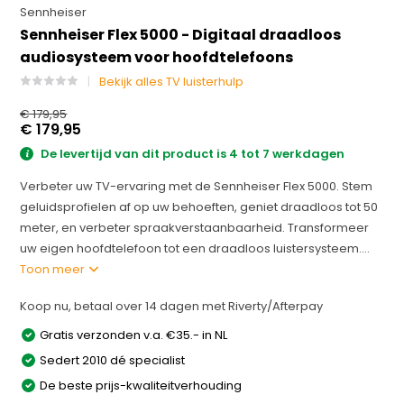
Sennheiser
Sennheiser Flex 5000 - Digitaal draadloos
audiosysteem voor hoofdtelefoons
Bekijk alles TV luisterhulp
€ 179,95
€ 179,95
De levertijd van dit product is 4 tot 7 werkdagen
Verbeter uw TV-ervaring met de Sennheiser Flex 5000. Stem
geluidsprofielen af op uw behoeften, geniet draadloos tot 50
meter, en verbeter spraakverstaanbaarheid. Transformeer
uw eigen hoofdtelefoon tot een draadloos luistersysteem....
Toon meer
Koop nu, betaal over 14 dagen met Riverty/Afterpay
Gratis verzonden v.a. €35.- in NL
Sedert 2010 dé specialist
De beste prijs-kwaliteitverhouding