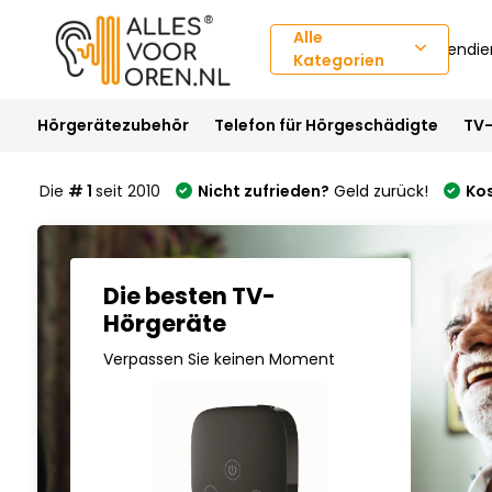
Alle
Kundendie
Kategorien
Hörgerätezubehör
Telefon für Hörgeschädigte
TV-
Die
# 1
seit 2010
Nicht zufrieden?
Geld zurück!
Ko
Die besten TV-
Hörgeräte
Verpassen Sie keinen Moment