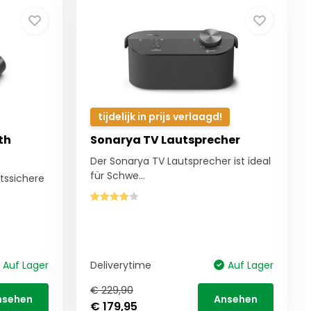
tijdelijk in prijs verlaagd!
th
Sonarya TV Lautsprecher
Der Sonarya TV Lautsprecher ist ideal
für Schwe...
ftssichere
Auf Lager
Deliverytime
Auf Lager
€ 229,90
nsehen
Ansehen
€ 179,95