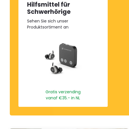
start
Hilfsmittel für
the
Schwerhörige
All
in
Sehen Sie sich unser
One
Produktsortiment an
Accessibility
screen
reader,
press
"Ctrl
+
/".
This
shortcut
activates
Gratis verzending
the
vanaf €35.- in NL
screen
reader
to
help
you