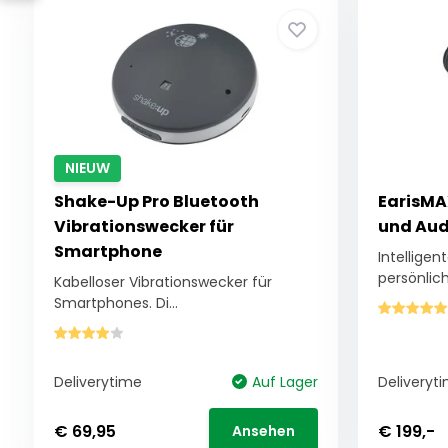
NIEUW
Shake-Up Pro Bluetooth
EarisMA
Vibrationswecker für
und Aud
Smartphone
Intellige
persönlich.
Kabelloser Vibrationswecker für
Smartphones. Di...
Deliverytime
Auf Lager
Deliveryt
€ 69,95
€ 199,-
Ansehen