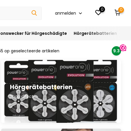
0
0
anmelden
ionswecker für Hörgeschädigte
Hörgerätebatterien
Hör
55 op geselecteerde artikelen
9.3
Hörgerätebatterien
Shop direct