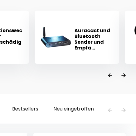
tionswec
Auracast und
r
Bluetooth
schädig
Sender und
Empfä...
Bestsellers
Neu eingetroffen