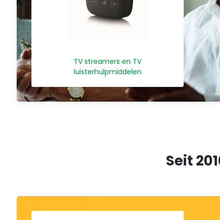
TV streamers en TV
luisterhulpmiddelen
Welcome
to
All
Seit 20
in
One
Accessibility
screen
reader.
To