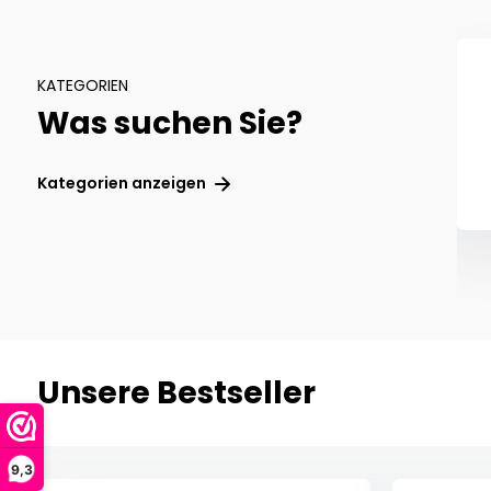
KATEGORIEN
Was suchen Sie?
n, tips
Cerumenfilter
es
Kategorien anzeigen
Unsere Bestseller
9,3