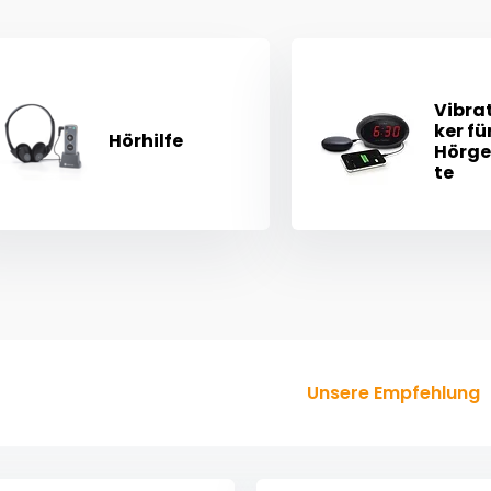
Vibra
ker fü
Hörhilfe
Hörge
te
Unsere Empfehlung