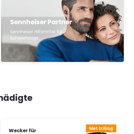
Sennheiser Partner
Sennheiser Hilfsmittel für
Schwerhörige
hädigte
Met trilling
Wecker für