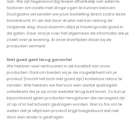
aan. We zijn tegenwoordig teveel afhankelijk van externe
factoren om zoiets met droge ogen te kunnen beloven.
Doorgaans verzenden we jouw bestelling direct zodra deze
binnenkomt. En als dat door drukte niet kan alsnog de
volgende dag. Houd daarom altijd je trackingcode goed in
de gaten. Daar vind je over het algemeen de informatie die je
zoekt over je levering. Al onze levertijden staan bij de
producten vermeld.
Niet goed geld terug garantie!
We hebben veel vertrouwen in de kwaliteit van onze
producten. Daarom bieden wij je de mogelijkheid om je
product (mocht het toch niet goed zijn) kosteloos retour te
zenden. Wel hebben we hiervoor een aantal spelregels
ontwikkeld die je op onze website terug kunt lezen. Zo kun je
bijvoorbeeld geen producten terugsturen die verzegeld zijn
of op of in het lichaam gedragen worden. Wel zo fris om te
weten dat je altijd een product krijgt toegestuurd dat niet
door een ander is gedragen.