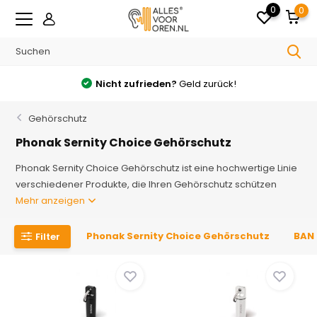
0
0
Kostenlos
Versand ab €150 in Deutschland
Gehörschutz
Phonak Sernity Choice Gehörschutz
Phonak Sernity Choice Gehörschutz ist eine hochwertige Linie
verschiedener Produkte, die Ihren Gehörschutz schützen
Mehr anzeigen
Phonak Sernity Choice Gehörschutz
BAN
Filter