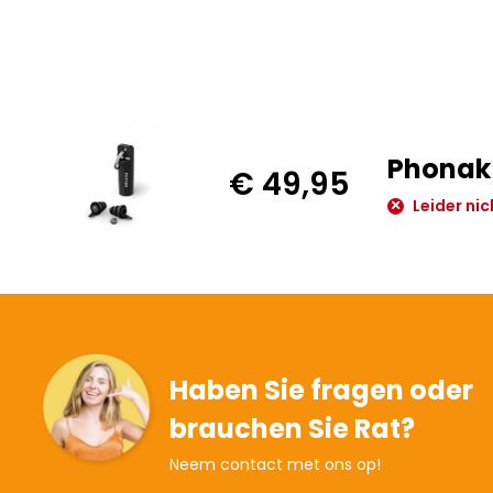
Phonak 
€ 49,95
Leider nic
Haben Sie fragen oder
brauchen Sie Rat?
Neem contact met ons op!