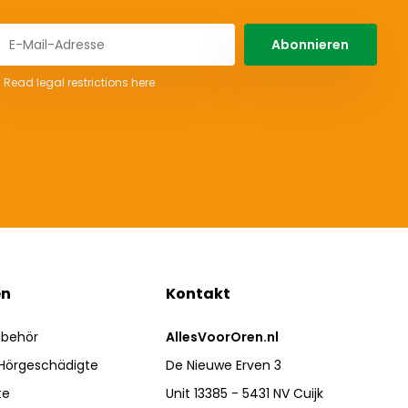
Abonnieren
* Read legal restrictions here
en
Kontakt
ubehör
AllesVoorOren.nl
 Hörgeschädigte
De Nieuwe Erven 3
te
Unit 13385 - 5431 NV Cuijk