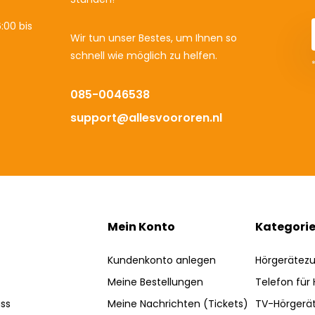
:00 bis
Wir tun unser Bestes, um Ihnen so
schnell wie möglich zu helfen.
085-0046538
support@allesvoororen.nl
Mein Konto
Kategori
Kundenkonto anlegen
Hörgerätez
Meine Bestellungen
Telefon für
ss
Meine Nachrichten (Tickets)
TV-Hörgerä