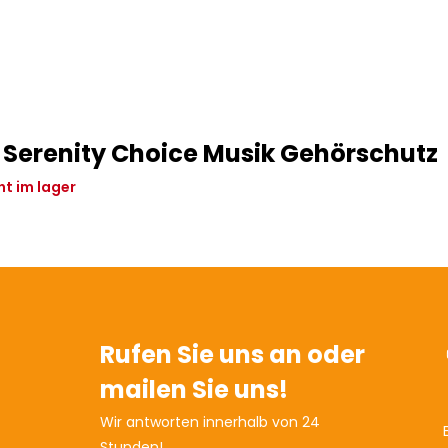
Serenity Choice Musik Gehörschutz
ht im lager
Rufen Sie uns an oder
mailen Sie uns!
Wir antworten innerhalb von 24
Stunden!