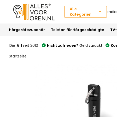
Alle
Kundendie
Kategorien
Hörgerätezubehör
Telefon für Hörgeschädigte
TV-
Die
# 1
seit 2010
Nicht zufrieden?
Geld zurück!
Ko
Startseite