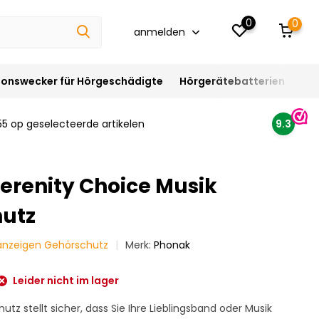
0
0
anmelden
ionswecker für Hörgeschädigte
Hörgerätebatterien
Hör
55 op geselecteerde artikelen
9.3
erenity Choice Musik
utz
 anzeigen Gehörschutz
Merk:
Phonak
Leider nicht im lager
tz stellt sicher, dass Sie Ihre Lieblingsband oder Musik