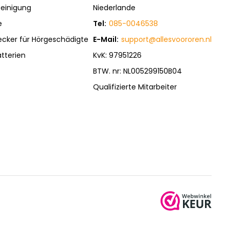
einigung
Niederlande
e
Tel:
085-0046538
ecker für Hörgeschädigte
E-Mail:
support@allesvoororen.nl
tterien
KvK: 97951226
BTW. nr: NL005299150B04
Qualifizierte Mitarbeiter