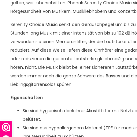
gelten, weit überschritten. Phonak Serenity Choice Music sin
Hörgesundheit von Musikern, Musikliebhabern und Konzert
Serenity Choice Music senkt den Geräuschpegel um bis zu 17
Stunden lang Musik mit einer Intensität von bis zu 102 dB
verwenden sie einen Membranfilter, der die Lautstärke al
reduziert. Auf diese Weise liefern diese Ohrhörer eine ge
oder reduzieren die gesamte Lautstärke gleichmäßig und ver
hören, nicht. Die Musik bleibt bei einer sichereren Lautstärk
werden immer noch die ganze Schwere des Basses und die g
Lieblingsgitarrensolos spüren.
Eigenschaften
Sie sind hygienisch dank ihrer Akustikfilter mit Netzte
belüftet.
Sie sind aus hypoallergenem Material (TPE für medizi
Ihre Gesundheit zu schützen.