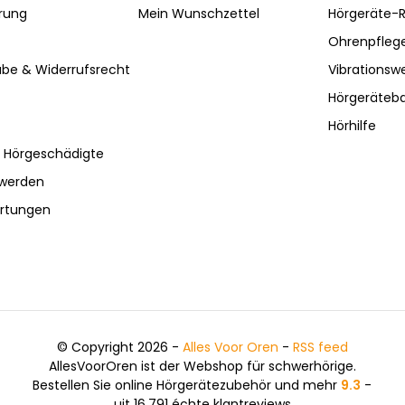
rung
Mein Wunschzettel
Hörgeräte-R
Ohrenpfleg
be & Widerrufsrecht
Vibrationsw
Hörgeräteba
Hörhilfe
r Hörgeschädigte
hwerden
ertungen
© Copyright 2026 -
Alles Voor Oren
-
RSS feed
AllesVoorOren ist der Webshop für schwerhörige.
Bestellen Sie online Hörgerätezubehör und mehr
9.3
-
uit 16.791 échte klantreviews