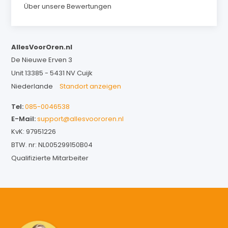
Über unsere Bewertungen
AllesVoorOren.nl
De Nieuwe Erven 3
Unit 13385 - 5431 NV Cuijk
Niederlande
Standort anzeigen
Tel:
085-0046538
E-Mail:
support@allesvoororen.nl
KvK: 97951226
BTW. nr: NL005299150B04
Qualifizierte Mitarbeiter