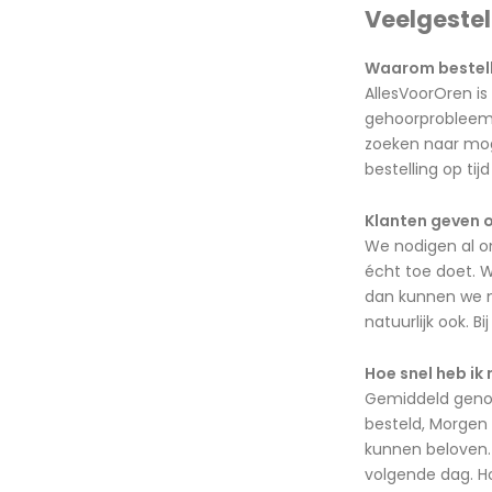
Veelgeste
Waarom bestelle
AllesVoorOren is
gehoorprobleem m
zoeken naar moge
bestelling op ti
Klanten geven o
We nodigen al o
écht toe doet. W
dan kunnen we me
natuurlijk ook. B
Hoe snel heb ik 
Gemiddeld genome
besteld, Morgen 
kunnen beloven. 
volgende dag. Ho