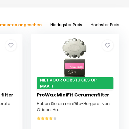
meisten angesehen
Niedrigster Preis
Höchster Preis
NIET VOOR OORSTUKJES OP
MAAT!
filter
ProWax MiniFit Cerumenfilter
geräte
Haben Sie ein miniRite-Hörgerät von
Oticon, Ha...