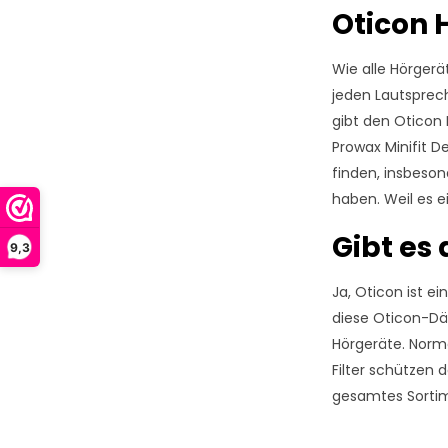
Oticon 
Wie alle Hörgerä
jeden Lautspreche
gibt den Oticon 
Prowax Minifit D
finden, insbeson
haben. Weil es ei
Gibt es
9,3
Ja, Oticon ist e
diese Oticon-Däm
Hörgeräte. Norma
Filter schützen 
gesamtes Sortim