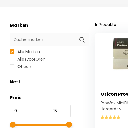
te
starten,
drukt
u
5
Produkte
Marken
op
"Ctrl
+
/".
Alle Marken
Deze
snelkoppeling
AllesVoorOren
activeert
Oticon
de
schermlezer
Nett
om
u
Oticon Prow
te
Preis
helpen
ProWax MiniFit
bij
Hörgerät v...
-
het
navigeren
en