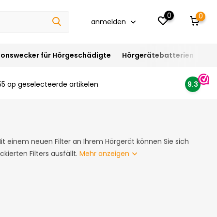
0
0
anmelden
ionswecker für Hörgeschädigte
Hörgerätebatterien
Hör
55 op geselecteerde artikelen
9.3
 Mit einem neuen Filter an Ihrem Hörgerät können Sie sich
ierten Filters ausfällt.
Mehr anzeigen