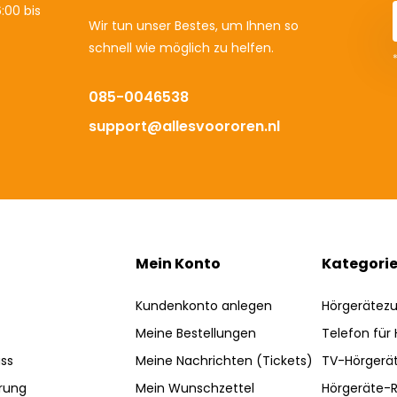
:00 bis
Wir tun unser Bestes, um Ihnen so
schnell wie möglich zu helfen.
085-0046538
support@allesvoororen.nl
Mein Konto
Kategori
Kundenkonto anlegen
Hörgerätez
Meine Bestellungen
Telefon für
ss
Meine Nachrichten (Tickets)
TV-Hörgerä
rung
Mein Wunschzettel
Hörgeräte-R