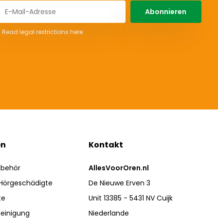
Abonnieren
* Read legal restrictions here
en
Kontakt
ubehör
AllesVoorOren.nl
 Hörgeschädigte
De Nieuwe Erven 3
te
Unit 13385 - 5431 NV Cuijk
einigung
Niederlande