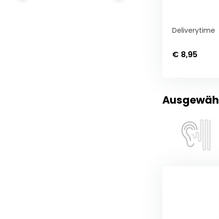
communiceren
met
de
Deliverytime
inhoud.
€ 8,95
Ausgewählt