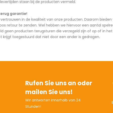
 levertijden staan bij de producten vermeld.
terug garantie!
vertrouwen in de kwaliteit van onze producten. Daarom bieden w
loos retour te zenden. Wel hebben we hiervoor een aantal spelreg
eld geen producten terugsturen die verzegeld zijn of op of in h
ct krijgt toegestuurd dat niet door een ander is gedragen.
Rufen Sie uns an oder
mailen Sie uns!
Wir antworten innerhalb von 24
Stunden!