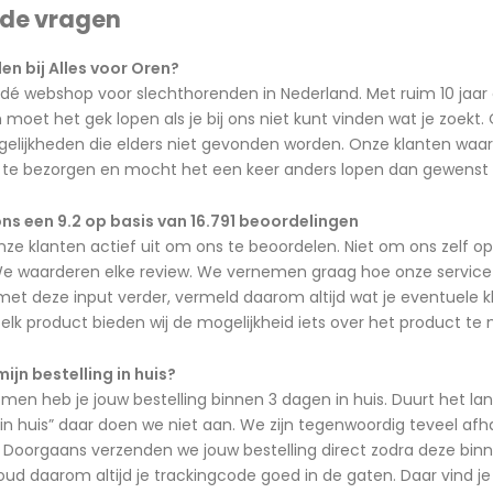
lde vragen
n bij Alles voor Oren?
 dé webshop voor slechthorenden in Nederland. Met ruim 10 jaar 
oet het gek lopen als je bij ons niet kunt vinden wat je zoekt
lijkheden die elders niet gevonden worden. Onze klanten waard
jd te bezorgen en mocht het een keer anders lopen dan gewenst d
ns een 9.2 op basis van 16.791 beoordelingen
nze klanten actief uit om ons te beoordelen. Niet om ons zelf 
e waarderen elke review. We vernemen graag hoe onze service is 
t deze input verder, vermeld daarom altijd wat je eventuele kla
ij elk product bieden wij de mogelijkheid iets over het product te
mijn bestelling in huis?
n heb je jouw bestelling binnen 3 dagen in huis. Duurt het lan
in huis” daar doen we niet aan. We zijn tegenwoordig teveel af
Doorgaans verzenden we jouw bestelling direct zodra deze binne
ud daarom altijd je trackingcode goed in de gaten. Daar vind je