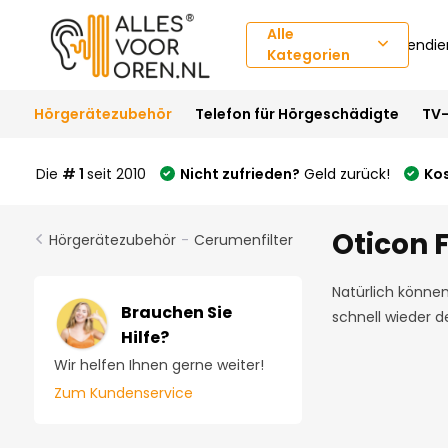
Alle
Kundendie
Kategorien
Hörgerätezubehör
Telefon für Hörgeschädigte
TV-
Die
# 1
seit 2010
Nicht zufrieden?
Geld zurück!
Ko
Welkom
bij
Oticon F
Hörgerätezubehör
-
Cerumenfilter
Alles-
in-
Natürlich können
één-
Brauchen Sie
schnell wieder d
toegankelijkheidsschermlezer
Hilfe?
Om
de
Wir helfen Ihnen gerne weiter!
Alles-
Zum Kundenservice
in-
één-
toegankelijkheidsschermlezer