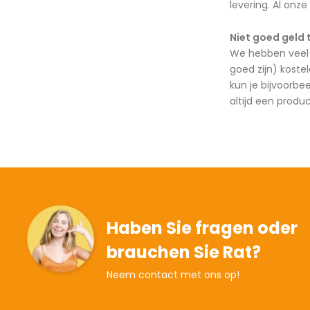
levering. Al onze
Niet goed geld 
We hebben veel 
goed zijn) koste
kun je bijvoorbe
altijd een produ
Haben Sie fragen oder
brauchen Sie Rat?
Neem contact met ons op!