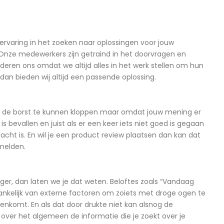
ervaring in het zoeken naar oplossingen voor jouw
. Onze medewerkers zijn getraind in het doorvragen en
eren ons omdat we altijd alles in het werk stellen om hun
an bieden wij altijd een passende oplossing.
op de borst te kunnen kloppen maar omdat jouw mening er
bevallen en juist als er een keer iets niet goed is gegaan
cht is. En wil je een product review plaatsen dan kan dat
 melden.
ger, dan laten we je dat weten. Beloftes zoals “Vandaag
hankelijk van externe factoren om zoiets met droge ogen te
nkomt. En als dat door drukte niet kan alsnog de
 over het algemeen de informatie die je zoekt over je