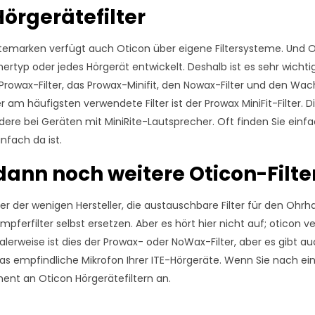
Hörgerätefilter
temarken verfügt auch Oticon über eigene Filtersysteme. Und Ot
rtyp oder jedes Hörgerät entwickelt. Deshalb ist es sehr wichtig, 
Prowax-Filter, das Prowax-Minifit, den Nowax-Filter und den Wachs
er am häufigsten verwendete Filter ist der Prowax MiniFit-Filter.
dere bei Geräten mit MiniRite-Lautsprecher. Oft finden Sie einfach
nfach da ist.
 dann noch weitere Oticon-Filte
iner der wenigen Hersteller, die austauschbare Filter für den 
pferfilter selbst ersetzen. Aber es hört hier nicht auf; oticon 
lerweise ist dies der Prowax- oder NoWax-Filter, aber es gibt au
das empfindliche Mikrofon Ihrer ITE-Hörgeräte. Wenn Sie nach ei
ent an Oticon Hörgerätefiltern an.