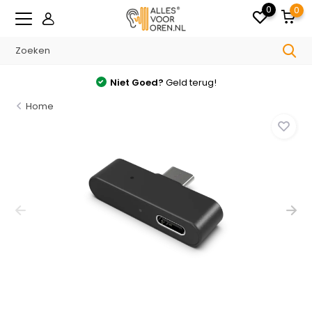
0
0
Gratis
verzonden v.a. €35.- in NL
Home