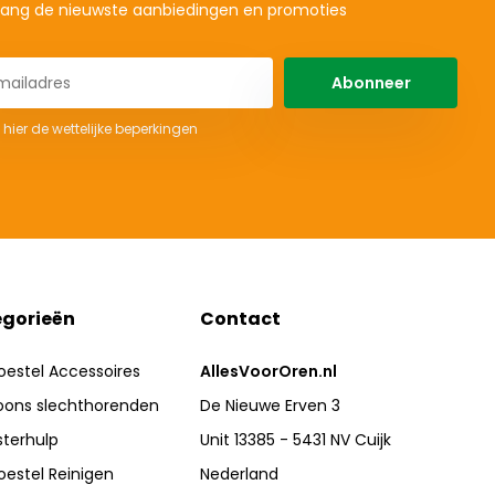
ang de nieuwste aanbiedingen en promoties
Abonneer
 hier de wettelijke beperkingen
gorieën
Contact
oestel Accessoires
AllesVoorOren.nl
oons slechthorenden
De Nieuwe Erven 3
sterhulp
Unit 13385 - 5431 NV Cuijk
oestel Reinigen
Nederland