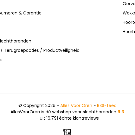
Oorve
ourneren & Garantie
Wekke
Hoort
Hoorh
slechthorenden
 / Terugroepacties / Productveiligheid
ws
© Copyright 2026 -
Alles Voor Oren
-
RSS-feed
AllesVoorOren is dé webshop voor slechthorenden
9.3
- uit 16.791 échte klantreviews