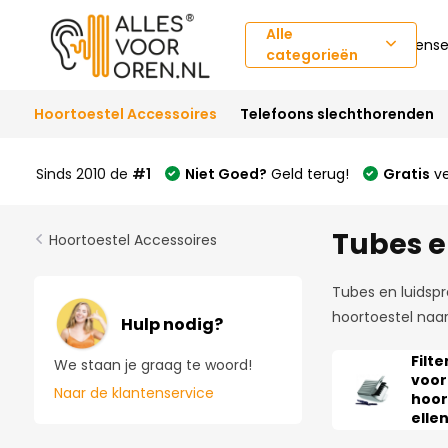
Alle
Klantense
categorieën
Hoortoestel Accessoires
Telefoons slechthorenden
Sinds 2010 de
#1
Niet Goed?
Geld terug!
Gratis
ve
Welkom
bij
Tubes e
Hoortoestel Accessoires
Alles-
in-
Tubes en luidspr
één-
hoortoestel naa
toegankelijkheidsschermlezer
Hulp nodig?
Om
de
Filte
We staan je graag te woord!
voor
Alles-
Naar de klantenservice
hoor
in-
elle
één-
toegankelijkheidsschermlezer