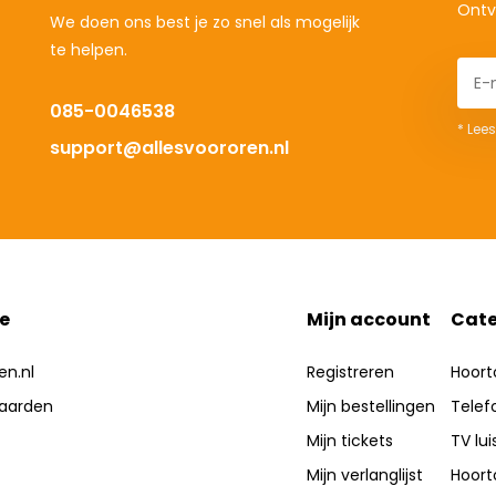
Ontv
We doen ons best je zo snel als mogelijk
te helpen.
085-0046538
* Lees
support@allesvoororen.nl
e
Mijn account
Cate
en.nl
Registreren
Hoort
aarden
Mijn bestellingen
Telef
Mijn tickets
TV lui
Mijn verlanglijst
Hoort