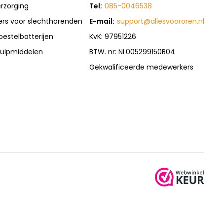
rzorging
Tel:
085-0046538
rs voor slechthorenden
E-mail:
support@allesvoororen.nl
oestelbatterijen
KvK: 97951226
ulpmiddelen
BTW. nr: NL005299150B04
Gekwalificeerde medewerkers