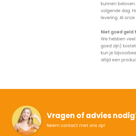
kunnen beloven. 
volgende dag. Ho
levering. Al onze
Niet goed geld 
We hebben veel 
goed zijn) koste
kun je bijvoorbe
altijd een produ
Vragen of advies nodig
Neem contact met ons op!