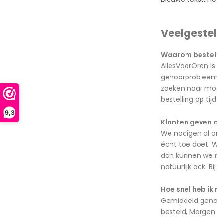
Veelgeste
Waarom bestelle
AllesVoorOren is
gehoorprobleem m
zoeken naar moge
bestelling op ti
9,3
Klanten geven o
We nodigen al o
écht toe doet. W
dan kunnen we me
natuurlijk ook. B
Hoe snel heb ik 
Gemiddeld genome
besteld, Morgen 