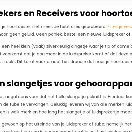
ekers en Receivers voor hoorto
t je hoortoestel niet meer. Je hebt alles geprobeerd.
Filtertje ve
oor; geen geluid. Geen paniek, bestel een nieuwe luidspreker of 
is een heel klein (vaak) zilverkleurig dingetje waar je tip of dom
t voorkomt dat je oorsmeer in de luidspreker komt of dat deze 
ct raakt. Dit komt vaak omdat het draadje dat naar je hoortoestel
n slangetjes voor gehoorappa
et nogal eens voor dat het holle slangetje geknikt is. Hierdoor k
n de tube te vervangen. Gelukkig leveren wij van alle merken luid
 is welk merk en hoe lang het slangetje of luidsprekertje moet 
t gewoon op het uiteinde van je luidspreker of tube; namelijk het
t merk en type van je hoorapparaat kunt je vast wel vinden op 