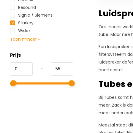
communiceren
Resound
met
Luidspr
Signia / Siemens
de
inhoud.
Starkey
Oei, ineens werk
Widex
tube. Maar nee h
Toon minder
Een luidspreker 
filtersysteem da
Prijs
luidspreker defe
-
hoortoestel.
Tubes e
Bij Tubes komt h
meer. Zaak is da
moet onderzoeken
Meestal staat di
blauwe tekst. He