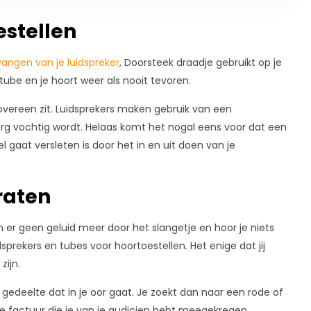
estellen
rvangen van je luidspreker
, Doorsteek draadje gebruikt op je
tube en je hoort weer als nooit tevoren.
e overeen zit. Luidsprekers maken gebruik van een
erg vochtig wordt. Helaas komt het nogal eens voor dat een
 gaat versleten is door het in en uit doen van je
raten
an er geen geluid meer door het slangetje en hoor je niets
sprekers en tubes voor hoortoestellen. Het enige dat jij
zijn.
 gedeelte dat in je oor gaat. Je zoekt dan naar een rode of
de factuur die je van je audicien hebt meegekregen.