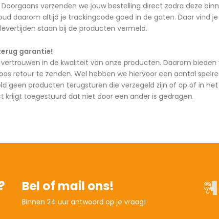
Doorgaans verzenden we jouw bestelling direct zodra deze binne
ud daarom altijd je trackingcode goed in de gaten. Daar vind je
 levertijden staan bij de producten vermeld.
terug garantie!
vertrouwen in de kwaliteit van onze producten. Daarom bieden w
loos retour te zenden. Wel hebben we hiervoor een aantal spelreg
eld geen producten terugsturen die verzegeld zijn of op of in h
ct krijgt toegestuurd dat niet door een ander is gedragen.
?
Bel of mail ons!
Binnen 24 uur antwoord op je vraag!