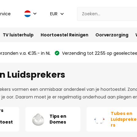
rvice
EUR
TV luisterhulp
Hoortoestel Reinigen
Oorverzorging
rzonden v.a. €35.- in NL
Verzending tot 22:55 op geselectee
n Luidsprekers
ekers vormen een onmisbaar onderdeel van je hoortoestel. Zonde
r je oor. Daarom moet je er regelmatig onderhoud aan plegen 
rs
Tubes en
Tips en
Luidspreke
toest
Domes
rs
n