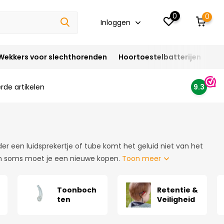
0
0
Inloggen
Wekkers voor slechthorenden
Hoortoestelbatterijen
Ho
rde artikelen
9.3
r een luidsprekertje of tube komt het geluid niet van het
en soms moet je een nieuwe kopen.
Toon meer
Toonboch
Retentie &
ten
Veiligheid