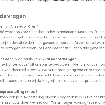
lde vragen
n bij Alles voor Oren?
 dé webshop voor slechthorenden in Nederland. Met ruim 10 jaar 
oet het gek lopen als je bij ons niet kunt vinden wat je zoekt
lijkheden die elders niet gevonden worden. Onze klanten waard
jd te bezorgen en mocht het een keer anders lopen dan gewenst d
ns een 9.2 op basis van 16.791 beoordelingen
nze klanten actief uit om ons te beoordelen. Niet om ons zelf 
e waarderen elke review. We vernemen graag hoe onze service is 
t deze input verder, vermeld daarom altijd wat je eventuele kla
ij elk product bieden wij de mogelijkheid iets over het product te
mijn bestelling in huis?
n heb je jouw bestelling binnen 3 dagen in huis. Duurt het lan
in huis” daar doen we niet aan. We zijn tegenwoordig teveel af