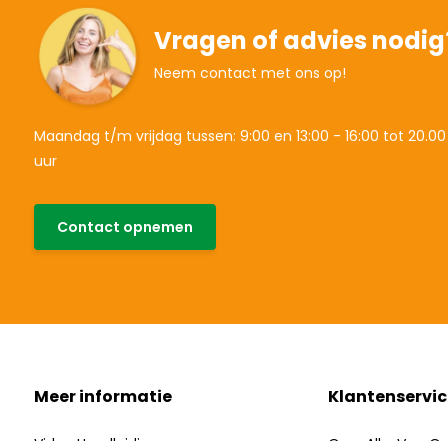
Vragen of advies nodig
Neem contact met ons op!
Maandag t/m vrijdag tussen: 9:00 en 13:00 - 16:00 tot 20.00
uur
Contact opnemen
Meer informatie
Klantenservic
Video Handleidingen
Over AllesVoorOr