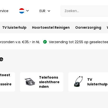
rvice
EUR
TV luisterhulp
Hoortoestel Reinigen
Oorverzorging
rzonden v.a. €35.- in NL
Verzending tot 22:55 op geselectee
e
toest
Telefoons
TV
slechthore
ssoire
luisterhulp
nden