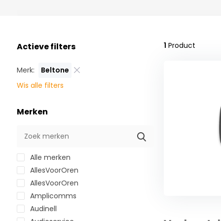
1
Product
Actieve filters
Merk:
Beltone
Wis alle filters
Merken
Alle merken
AllesVoorOren
AllesVoorOren
Amplicomms
Audinell