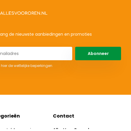
ang de nieuwste aanbiedingen en promoties
Abonneer
 hier de wettelijke beperkingen
gorieën
Contact
oestel Accessoires
AllesVoorOren.nl