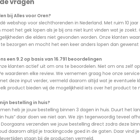
lde vragen
n bij Alles voor Oren?
 dé webshop voor slechthorenden in Nederland. Met ruim 10 jaar 
oet het gek lopen als je bij ons niet kunt vinden wat je zoekt
lijkheden die elders niet gevonden worden. Onze klanten waard
jd te bezorgen en mocht het een keer anders lopen dan gewenst d
ns een 9.2 op basis van 16.791 beoordelingen
nze klanten actief uit om ons te beoordelen. Niet om ons zelf 
e waarderen elke review. We vernemen graag hoe onze service is 
t deze input verder, vermeld daarom altijd wat je eventuele kla
ij elk product bieden wij de mogelijkheid iets over het product te
mijn bestelling in huis?
n heb je jouw bestelling binnen 3 dagen in huis. Duurt het lan
in huis” daar doen we niet aan. We zijn tegenwoordig teveel af
Doorgaans verzenden we jouw bestelling direct zodra deze binne
ud daarom altijd je trackingcode goed in de gaten. Daar vind je
 levertijden staan bij de producten vermeld.