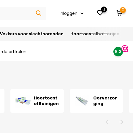
0
0
Inloggen
Wekkers voor slechthorenden
Hoortoestelbatterijen
Ho
rde artikelen
9.3
Hoortoest
Oorverzor
el Reinigen
ging