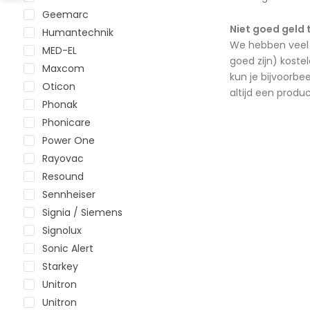
Geemarc
Niet goed geld 
Humantechnik
We hebben veel 
MED-EL
goed zijn) koste
Maxcom
kun je bijvoorbe
Oticon
altijd een produ
Phonak
Phonicare
Power One
Rayovac
Resound
Sennheiser
Signia / Siemens
Signolux
Sonic Alert
Starkey
Unitron
Unitron