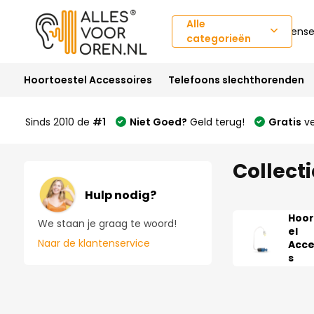
Alle
Klantense
categorieën
Hoortoestel Accessoires
Telefoons slechthorenden
Sinds 2010 de
#1
Niet Goed?
Geld terug!
Gratis
ve
Collecti
Hulp nodig?
Hoor
We staan je graag te woord!
el
Naar de klantenservice
Acce
s