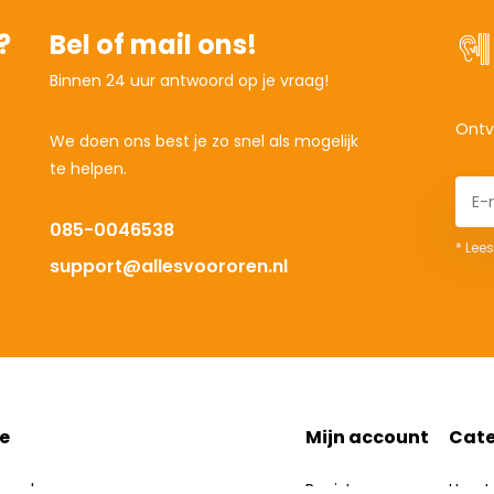
?
Bel of mail ons!
Binnen 24 uur antwoord op je vraag!
Ontv
We doen ons best je zo snel als mogelijk
te helpen.
085-0046538
* Lees
support@allesvoororen.nl
e
Mijn account
Cate
en.nl
Registreren
Hoort