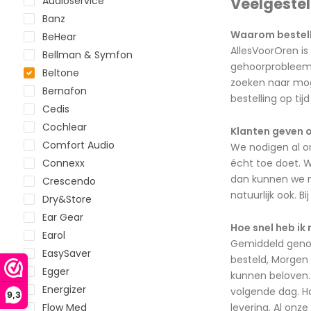
Audioservice
Veelgeste
Banz
Waarom bestelle
BeHear
AllesVoorOren is
Bellman & Symfon
gehoorprobleem m
Beltone
zoeken naar moge
Bernafon
bestelling op ti
Cedis
Cochlear
Klanten geven o
Comfort Audio
We nodigen al o
Connexx
écht toe doet. W
dan kunnen we me
Crescendo
natuurlijk ook. B
Dry&Store
Ear Gear
Hoe snel heb ik 
Earol
Gemiddeld genome
EasySaver
besteld, Morgen 
Egger
kunnen beloven. 
Energizer
volgende dag. Ho
9,3
Flow Med
levering. Al onze