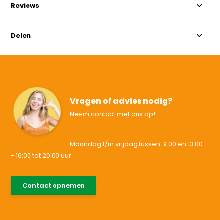
Reviews
Delen
Vragen of advies nodig?
Neem contact met ons op!
Maandag t/m vrijdag tussen: 9:00 en 13:00
- 16:00 tot 20.00 uur
085-0046538
Contact opnemen
support@allesvoororen.nl