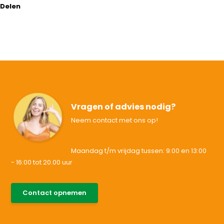
Delen
Vragen of advies nodig?
Neem contact met ons op!
Maandag t/m vrijdag tussen: 9:00 en 13:00
- 16:00 tot 20.00 uur
085-0046538
Contact opnemen
support@allesvoororen.nl