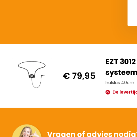
EZT 3012
systee
€ 79,95
halslus 40cm
De levertij
Vragen of advies nodig