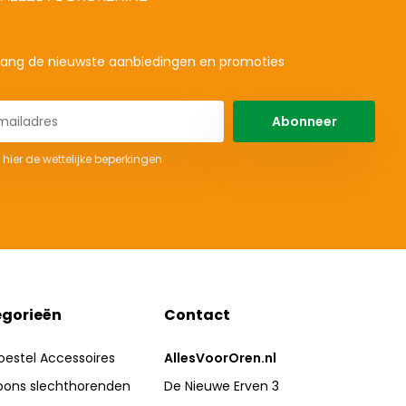
ang de nieuwste aanbiedingen en promoties
Abonneer
 hier de wettelijke beperkingen
gorieën
Contact
oestel Accessoires
AllesVoorOren.nl
oons slechthorenden
De Nieuwe Erven 3