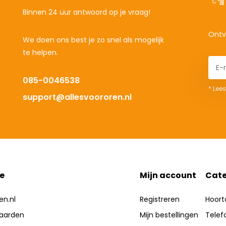
Binnen 24 uur antwoord op je vraag!
Ontv
We doen ons best je zo snel als mogelijk
te helpen.
085-0046538
* Lees
support@allesvoororen.nl
e
Mijn account
Cate
en.nl
Registreren
Hoort
aarden
Mijn bestellingen
Telef