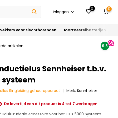
0
0
Inloggen
Wekkers voor slechthorenden
Hoortoestelbatterijen
Ho
rde artikelen
9.3
Inductielus Sennheiser t.b.v.
0 systeem
k alles Ringleiding gehoorapparaat
Merk:
Sennheiser
De levertijd van dit product is 4 tot 7 werkdagen
 Halslus: Ideale Accessoire voor het FLEX 5000 Systeem...