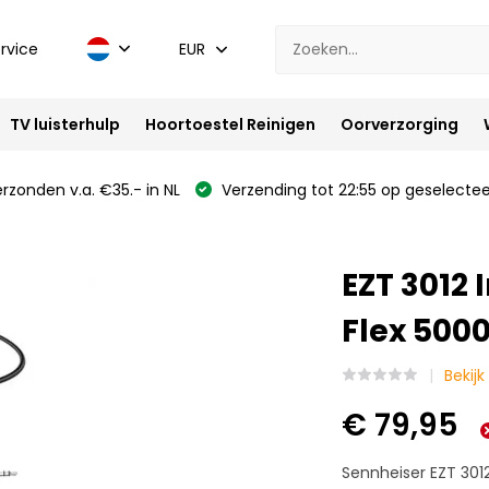
rvice
EUR
TV luisterhulp
Hoortoestel Reinigen
Oorverzorging
rzonden v.a. €35.- in NL
Verzending tot 22:55 op geselectee
EZT 3012 
Flex 500
Bekij
€ 79,95
Sennheiser EZT 3012