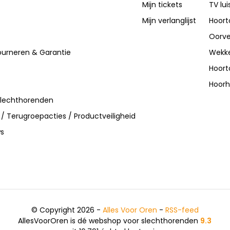
Mijn tickets
TV lui
Mijn verlanglijst
Hoort
Oorve
ourneren & Garantie
Wekke
Hoort
Hoorh
slechthorenden
 / Terugroepacties / Productveiligheid
ws
© Copyright 2026 -
Alles Voor Oren
-
RSS-feed
AllesVoorOren is dé webshop voor slechthorenden
9.3