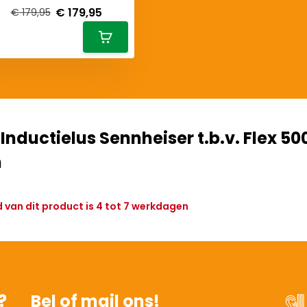
€ 179,95
€ 179,95
 Inductielus Sennheiser t.b.v. Flex 50
m
d van dit product is 4 tot 7 werkdagen
?
Bel of mail ons!