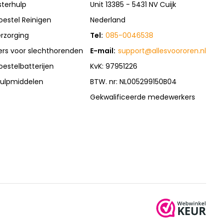
sterhulp
Unit 13385 - 5431 NV Cuijk
oestel Reinigen
Nederland
rzorging
Tel:
085-0046538
rs voor slechthorenden
E-mail:
support@allesvoororen.nl
oestelbatterijen
KvK: 97951226
ulpmiddelen
BTW. nr: NL005299150B04
Gekwalificeerde medewerkers