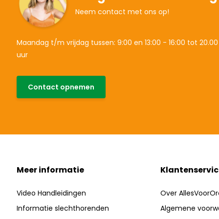
Neem contact met ons op!
Maandag t/m vrijdag tussen: 9:00 en 13:00 - 16:00 tot 20.00
uur
Contact opnemen
Meer informatie
Klantenservic
Video Handleidingen
Over AllesVoorOr
Informatie slechthorenden
Algemene voorw