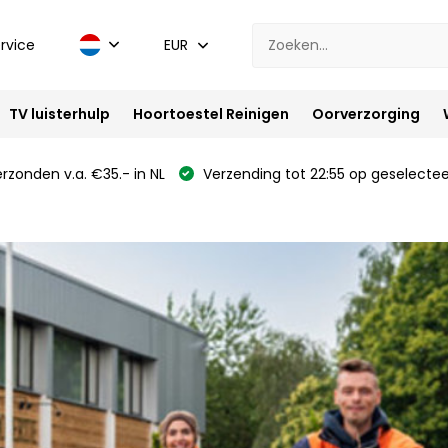
rvice
EUR
TV luisterhulp
Hoortoestel Reinigen
Oorverzorging
rzonden v.a. €35.- in NL
Verzending tot 22:55 op geselectee