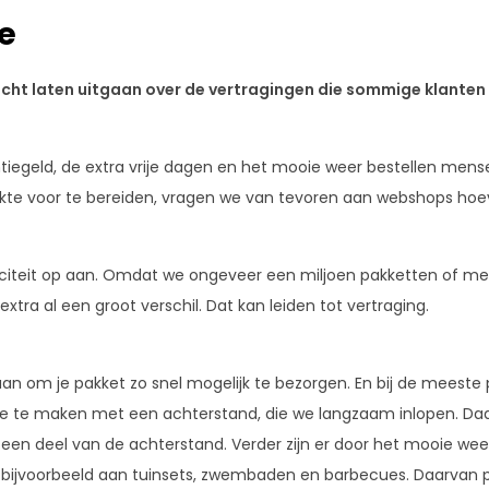
e
icht laten uitgaan over de vertragingen die sommige klanten
tiegeld, de extra vrije dagen en het mooie weer bestellen mense
kte voor te bereiden, vragen we van tevoren aan webshops hoev
iteit op aan. Omdat we ongeveer een miljoen pakketten of me
tra al een groot verschil. Dat kan leiden tot vertraging.
 aan om je pakket zo snel mogelijk te bezorgen. En bij de meeste 
e te maken met een achterstand, die we langzaam inlopen. Da
een deel van de achterstand. Verder zijn er door het mooie wee
k bijvoorbeeld aan tuinsets, zwembaden en barbecues. Daarvan 