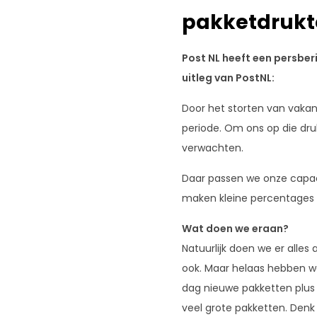
communiceren
pakketdrukt
met
de
inhoud.
Post NL heeft een persber
uitleg van PostNL:
Door het storten van vakan
periode. Om ons op die dru
verwachten.
Daar passen we onze capac
maken kleine percentages ex
Wat doen we eraan?
Natuurlijk doen we er alles
ook. Maar helaas hebben w
dag nieuwe pakketten plus 
veel grote pakketten. Den