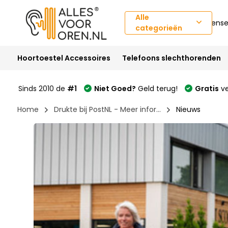
Alle
Klantense
categorieën
Hoortoestel Accessoires
Telefoons slechthorenden
Sinds 2010 de
#1
Niet Goed?
Geld terug!
Gratis
ve
Welkom
Home
Drukte bij PostNL - Meer infor...
Nieuws
bij
Alles-
in-
één-
toegankelijkheidsschermlezer
Om
de
Alles-
in-
één-
toegankelijkheidsschermlezer