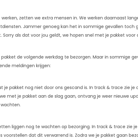
werken, zetten we extra mensen in. We werken daarnaast langer
tdiensten. Jammer genoeg kan het in sommige gevallen toch g
Sorry als dat voor jou geldt, we hopen snel met je pakket voor 
 pakket de volgende werkdag te bezorgen. Maar in sommige gevall
lende meldingen krijgen:
dat je pakket nog niet door ons gescand is. In track & trace zie j
a we met je pakket aan de slag gaan, ontvang je weer nieuwe upd
 wachten.
en liggen nog te wachten op bezorging. In track & trace zie je
voorstellen dat dit verwarrend is. Zodra we je pakket gaan bezo