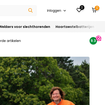
0
0
Inloggen
Wekkers voor slechthorenden
Hoortoestelbatterijen
Ho
rde artikelen
9.3