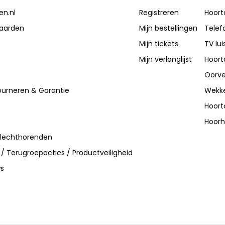
en.nl
Registreren
Hoort
aarden
Mijn bestellingen
Telef
Mijn tickets
TV lui
Mijn verlanglijst
Hoort
Oorve
ourneren & Garantie
Wekke
Hoort
Hoorh
slechthorenden
 / Terugroepacties / Productveiligheid
ws