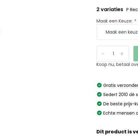
2 variaties
P Rec
Maak een Keuze:
*
-
+
Koop nu, betaal ov
Gratis verzonden
Sedert 2010 dé s
De beste prijs-k
Echte mensen o
Dit product is 