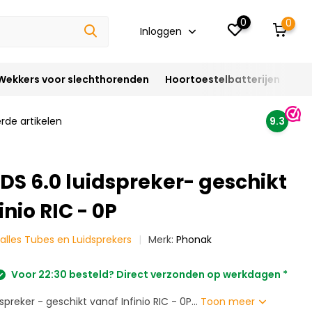
0
0
Inloggen
Wekkers voor slechthorenden
Hoortoestelbatterijen
Ho
rde artikelen
9.3
DS 6.0 luidspreker- geschikt
inio RIC - 0P
 alles Tubes en Luidsprekers
Merk:
Phonak
Voor 22:30 besteld? Direct verzonden op werkdagen *
preker - geschikt vanaf Infinio RIC - 0P...
Toon meer