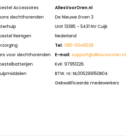
oestel Accessoires
AllesVoorOren.nl
oons slechthorenden
De Nieuwe Erven 3
sterhulp
Unit 13385 - 5431 NV Cuijk
oestel Reinigen
Nederland
rzorging
Tel:
085-0046538
rs voor slechthorenden
E-mail:
support@allesvoororen.nl
oestelbatterijen
KvK: 97951226
ulpmiddelen
BTW. nr: NL005299150B04
Gekwalificeerde medewerkers