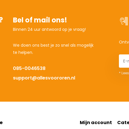
?
Bel of mail ons!
Binnen 24 uur antwoord op je vraag!
Ontv
We doen ons best je zo snel als mogelijk
te helpen.
085-0046538
* Lees
support@allesvoororen.nl
e
Mijn account
Cate