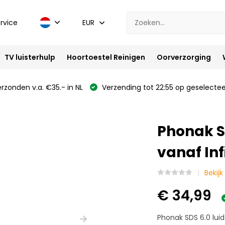
rvice
EUR
TV luisterhulp
Hoortoestel Reinigen
Oorverzorging
rzonden v.a. €35.- in NL
Verzending tot 22:55 op geselectee
Phonak S
vanaf Inf
Bekijk
€ 34,99
Phonak SDS 6.0 luids