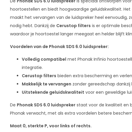
De
Phonak SDS 6.0 luidspreker
is speciaal ontworpen voor
hoortoestellen en biedt hoogwaardige geluidskwaliteit. H
maakt het vervangen van de luidspreker heel eenvoudig, z
nodig hebt. Dankzij de
Cerustop filters
is er optimale bes
waardoor je hoortoestel langer meegaat en helder blijft kli
Voordelen van de Phonak SDS 6.0 luidspreker:
Volledig compatibel
met Phonak Infinio hoortoestel
integratie.
Cerustop filters
bieden extra bescherming en verlen
Makkelijk te vervangen
zonder gereedschap dankzij 
Uitstekende geluidskwaliteit
voor een geweldige luis
De
Phonak SDS 6.0 luidspreker
staat voor de kwaliteit en 
Phonak verwacht, met als extra voordelen betere besche
Maat 0, sterkte P, voor links of rechts.