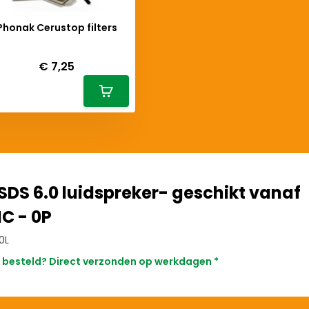
Phonak Cerustop filters
Deliverytime
€ 7,25
DS 6.0 luidspreker- geschikt vanaf
IC - 0P
0L
 besteld? Direct verzonden op werkdagen *