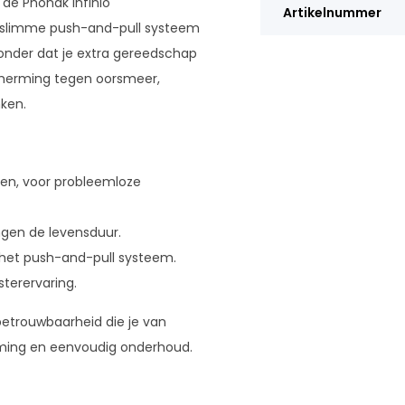
 de Phonak Infinio
Artikelnummer
et slimme push-and-pull systeem
onder dat je extra gereedschap
cherming tegen oorsmeer,
nken.
len, voor probleemloze
gen de levensduur.
het push-and-pull systeem.
terervaring.
betrouwbaarheid die je van
rming en eenvoudig onderhoud.