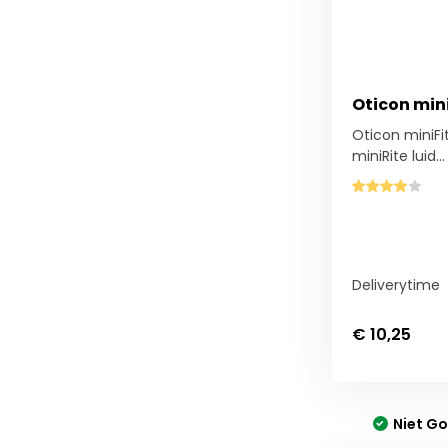
Oticon min
Oticon miniF
miniRite luid...
Deliverytime
€ 10,25
Niet G