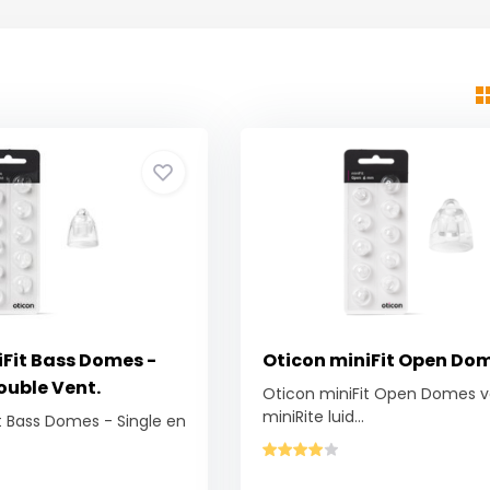
iFit Bass Domes -
Oticon miniFit Open Do
ouble Vent.
Oticon miniFit Open Domes v
miniRite luid...
t Bass Domes - Single en