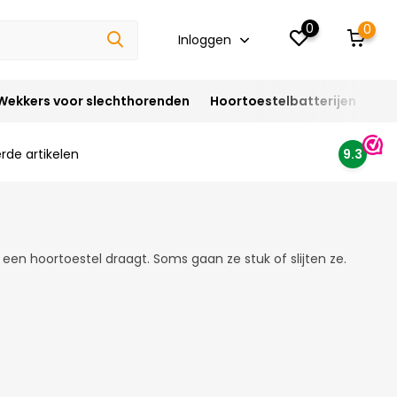
0
0
Inloggen
Wekkers voor slechthorenden
Hoortoestelbatterijen
Ho
rde artikelen
9.3
e een hoortoestel draagt. Soms gaan ze stuk of slijten ze.