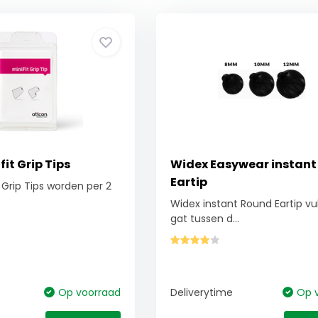
fit Grip Tips
Widex Easywear instan
Eartip
 Grip Tips worden per 2
Widex instant Round Eartip vu
gat tussen d...
Op voorraad
Deliverytime
Op 