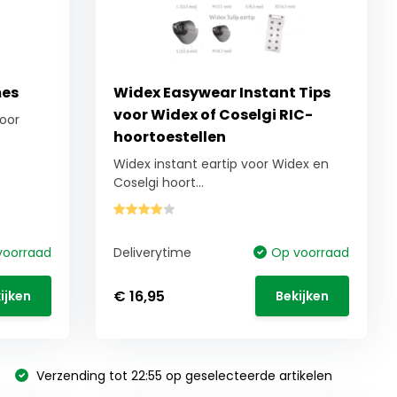
mes
Widex Easywear Instant Tips
voor Widex of Coselgi RIC-
oor
hoortoestellen
Widex instant eartip voor Widex en
Coselgi hoort...
voorraad
Deliverytime
Op voorraad
€ 16,95
ijken
Bekijken
Verzending tot 22:55 op geselecteerde artikelen