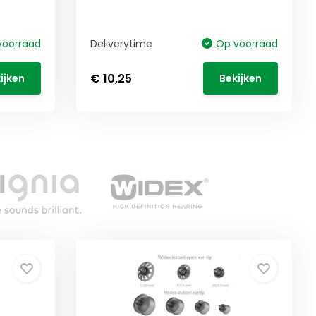
voorraad
Deliverytime
Op voorraad
€ 10,25
ijken
Bekijken