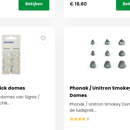
€ 16,60
Bekijken
Bek
ick domes
Phonak / Unitron Smoke
Domes
kdomes van Signia /
hik...
Phonak / Unitron Smokey Do
de luidsprek...