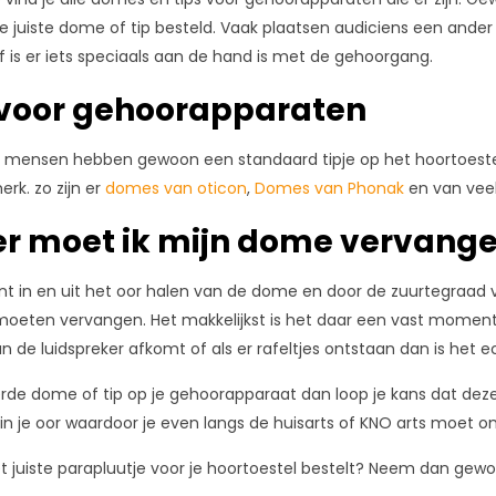
de juiste dome of tip besteld. Vaak plaatsen audiciens een an
f is er iets speciaals aan de hand is met de gehoorgang.
voor gehoorapparaten
mensen hebben gewoon een standaard tipje op het hoortoestel z
rk. zo zijn er
domes van oticon
,
Domes van Phonak
en van vee
r moet ik mijn dome vervang
t in en uit het oor halen van de dome en door de zuurtegraad v
oeten vervangen. Het makkelijkst is het daar een vast moment 
an de luidspreker afkomt of als er rafeltjes ontstaan dan is het
rde dome of tip op je gehoorapparaat dan loop je kans dat deze n
r in je oor waardoor je even langs de huisarts of KNO arts moet 
 het juiste parapluutje voor je hoortoestel bestelt? Neem dan ge