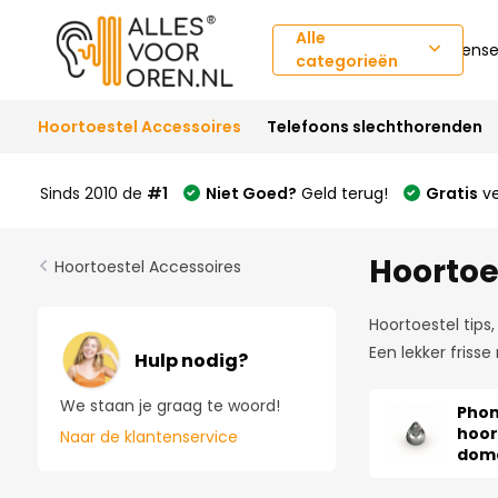
Alle
Klantense
categorieën
Hoortoestel Accessoires
Telefoons slechthorenden
Sinds 2010 de
#1
Niet Goed?
Geld terug!
Gratis
ve
Hoortoe
Hoortoestel Accessoires
Hoortoestel tips,
Een lekker fris
Hulp nodig?
We staan je graag te woord!
Pho
hoor
Naar de klantenservice
dom