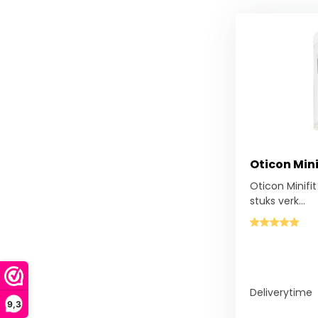
Oticon Mini
Oticon Minifit
stuks verk...
Deliverytime
9,3