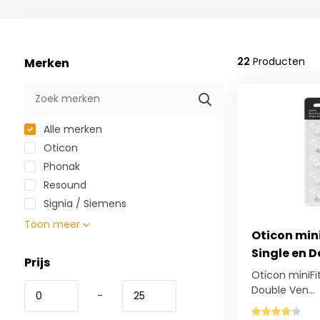
22
Producten
Merken
Alle merken
Oticon
Phonak
Resound
Signia / Siemens
Toon meer
Oticon min
Single en D
Prijs
Oticon miniFi
Double Ven...
-