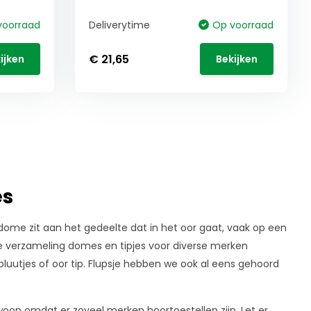
voorraad
Deliverytime
Op voorraad
€ 21,65
ijken
Bekijken
es
dome zit aan het gedeelte dat in het oor gaat, vaak op een
ze verzameling domes en tipjes voor diverse merken
utjes of oor tip. Flupsje hebben we ook al eens gehoord
woon omdat er zoveel merken hoortoestellen zijn. Let er