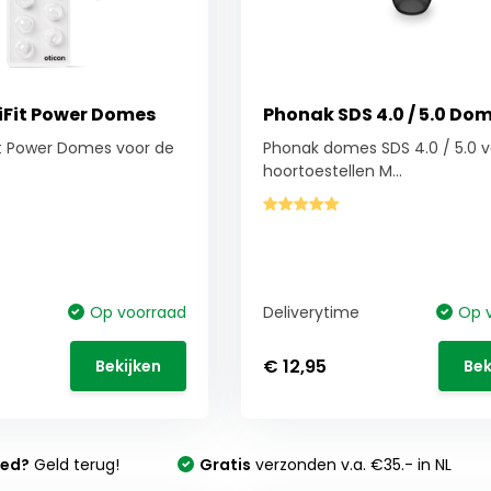
iFit Power Domes
Phonak SDS 4.0 / 5.0 Do
it Power Domes voor de
Phonak domes SDS 4.0 / 5.0 v
hoortoestellen M...
Op voorraad
Deliverytime
Op 
€ 12,95
Bekijken
Bek
oed?
Geld terug!
Gratis
verzonden v.a. €35.- in NL