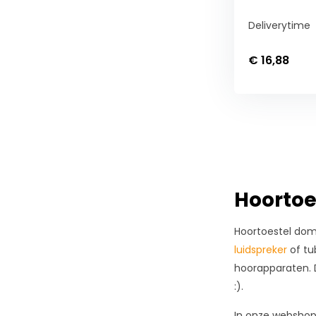
Deliverytime
€ 16,88
Hoortoe
Hoortoestel dome
luidspreker
of tu
hoorapparaten. 
:).
In onze webshop 