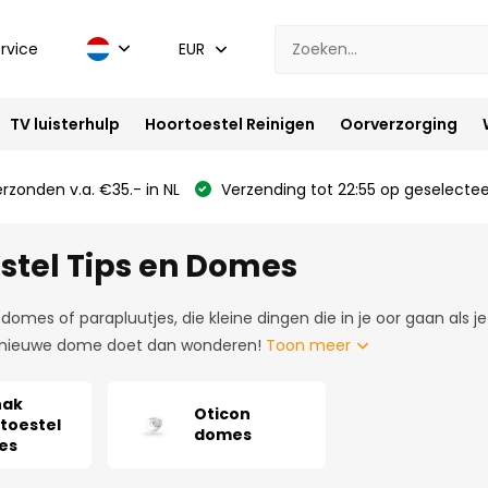
rvice
EUR
TV luisterhulp
Hoortoestel Reinigen
Oorverzorging
rzonden v.a. €35.- in NL
Verzending tot 22:55 op geselectee
stel Tips en Domes
 domes of parapluutjes, die kleine dingen die in je oor gaan als j
se nieuwe dome doet dan wonderen!
Toon meer
nak
Oticon
toestel
domes
es