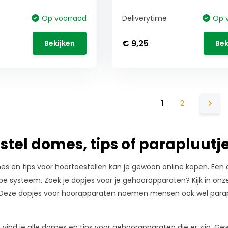
Op voorraad
Deliverytime
Op 
€ 9,25
Bekijken
Bek
1
2
stel domes, tips of parapluutj
s en tips voor hoortoestellen kan je gewoon online kopen. Een 
be systeem. Zoek je dopjes voor je gehoorapparaten? Kijk in on
Deze dopjes voor hoorapparaten noemen mensen ook wel paraplu
vind je alle domes en tips voor gehoorapparaten die er zijn. Ge