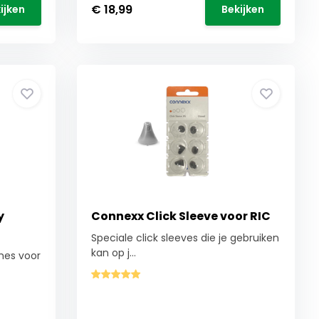
€ 18,99
ijken
Bekijken
y
Connexx Click Sleeve voor RIC
Speciale click sleeves die je gebruiken
kan op j...
mes voor