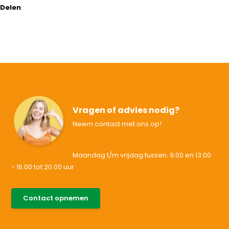
Delen
Vragen of advies nodig?
Neem contact met ons op!
Maandag t/m vrijdag tussen: 9:00 en 13:00
- 16:00 tot 20.00 uur
085-0046538
Contact opnemen
support@allesvoororen.nl