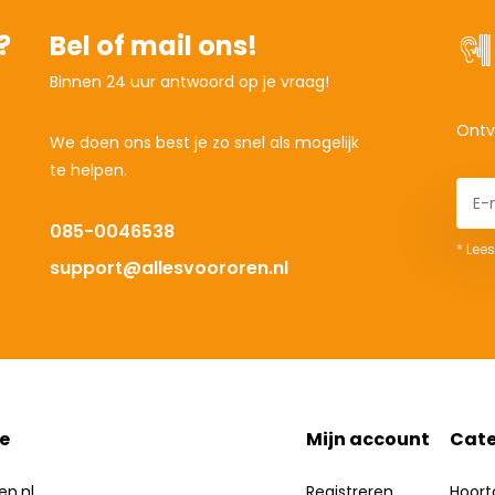
?
Bel of mail ons!
Binnen 24 uur antwoord op je vraag!
Ontv
We doen ons best je zo snel als mogelijk
te helpen.
085-0046538
* Lees
support@allesvoororen.nl
e
Mijn account
Cate
en.nl
Registreren
Hoort