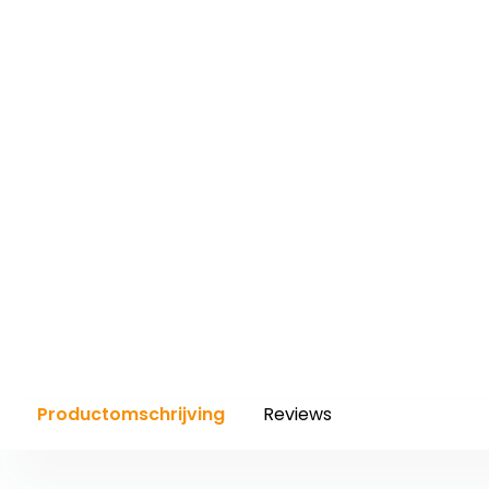
with
the
content.
Productomschrijving
Reviews