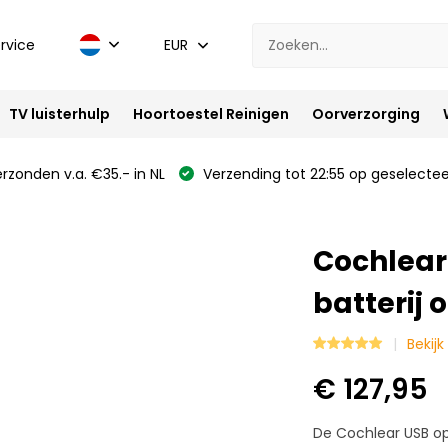
rvice
EUR
TV luisterhulp
Hoortoestel Reinigen
Oorverzorging
rzonden v.a. €35.- in NL
Verzending tot 22:55 op geselectee
Cochlear
batterij 
Bekij
€ 127,95
De Cochlear USB op