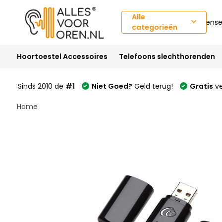
Alle
Klantense
categorieën
Hoortoestel Accessoires
Telefoons slechthorenden
Sinds 2010 de
#1
Niet Goed?
Geld terug!
Gratis
ve
Welcome
Home
to
All
in
One
Accessibility
screen
reader.
To
start
the
All