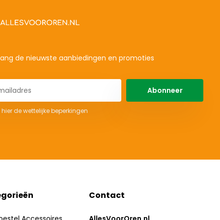
ang de nieuwste aanbiedingen en promoties
Abonneer
 hier de wettelijke beperkingen
gorieën
Contact
oestel Accessoires
AllesVoorOren.nl