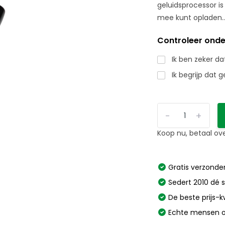
geluidsprocessor i
mee kunt opladen..
Controleer onde
Ik ben zeker da
Ik begrijp dat
-
+
Koop nu, betaal ov
Gratis verzonden
Sedert 2010 dé s
De beste prijs-k
Echte mensen o