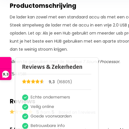
Productomschrijving
De lader kan zowel met een standaard accu als met een 
Steek simpelweg de lader met de accu in een vrije 2.0 USB
opladen. Let op: Als je een Hub gebruikt om meerder usb p
kunt je het beste een HUB gebruiken met een aparte stroo
dan te weinig stroom krijgen.
Alleen te gebruiken met de
Nucleus 7 Sound Processor.
Z544581
9,3
Reviews
5
5
from
Based on 1 reviews