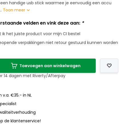
s een handige usb stick waarmee je eenvoudig een accu
..
Toon meer
rstaande velden en vink deze aan:
*
t ik het juiste product voor mijn CI bestel
 geopende verpakkingen niet retour gestuurd kunnen worden
Toevoegen aan winkelwagen
er 14 dagen met Riverty/Afterpay
 v.a. €35.- in NL
pecialist
waliteitverhouding
p de klantenservice!