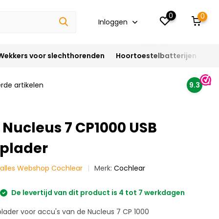
0
0
Inloggen
Wekkers voor slechthorenden
Hoortoestelbatterijen
Ho
rde artikelen
9.3
 Nucleus 7 CP1000 USB
oplader
k alles Webshop Cochlear
Merk:
Cochlear
De levertijd van dit product is 4 tot 7 werkdagen
lader voor accu's van de Nucleus 7 CP 1000