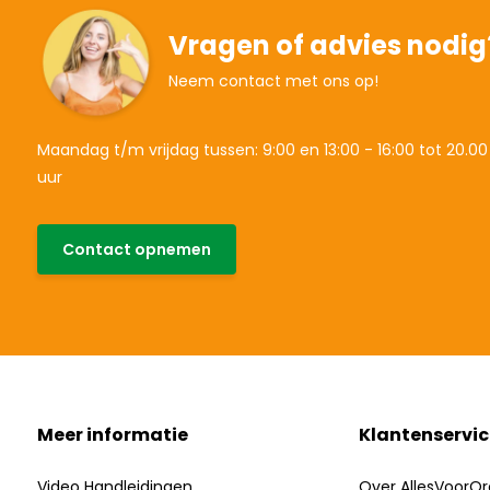
Vragen of advies nodig
Neem contact met ons op!
Maandag t/m vrijdag tussen: 9:00 en 13:00 - 16:00 tot 20.00
uur
Contact opnemen
Meer informatie
Klantenservic
Video Handleidingen
Over AllesVoorOr