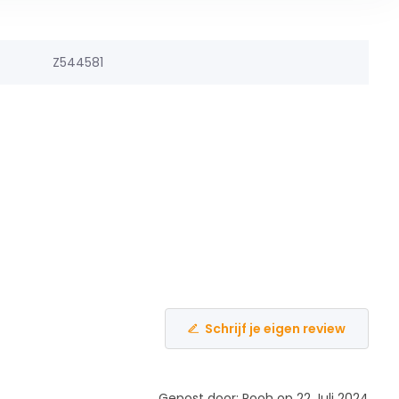
Z544581
Schrijf je eigen review
Gepost door: Pooh op 22 Juli 2024