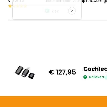
5
from 5
Lekker compact voor op reis, werkt g
+
Klein
Cochlea
€ 127,95
De leverti