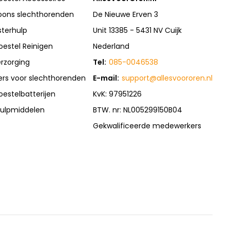
oons slechthorenden
De Nieuwe Erven 3
sterhulp
Unit 13385 - 5431 NV Cuijk
oestel Reinigen
Nederland
rzorging
Tel:
085-0046538
rs voor slechthorenden
E-mail:
support@allesvoororen.nl
oestelbatterijen
KvK: 97951226
ulpmiddelen
BTW. nr: NL005299150B04
Gekwalificeerde medewerkers