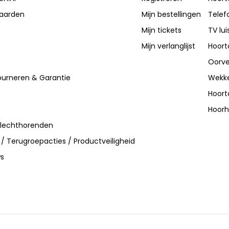
aarden
Mijn bestellingen
Telef
Mijn tickets
TV lui
Mijn verlanglijst
Hoort
Oorve
ourneren & Garantie
Wekke
Hoort
Hoorh
slechthorenden
 / Terugroepacties / Productveiligheid
ws