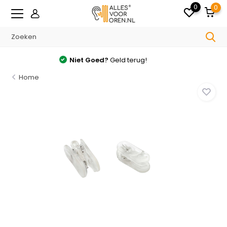
0
0
Gratis
verzonden v.a. €35.- in NL
Home