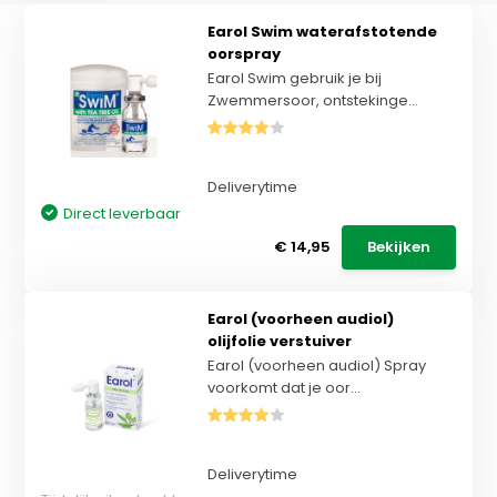
Earol Swim waterafstotende
oorspray
Earol Swim gebruik je bij
Zwemmersoor, ontstekinge...
Deliverytime
Direct leverbaar
€ 14,95
Bekijken
Earol (voorheen audiol)
olijfolie verstuiver
Earol (voorheen audiol) Spray
voorkomt dat je oor...
Deliverytime