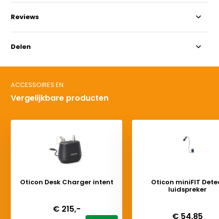
Reviews
Delen
ACCESSOIRES EN
Vergelijkbare producten
Oticon Desk Charger intent
Oticon miniFIT Dete
luidspreker
Deliverytime
Deliverytime
€ 215,-
€ 54,85