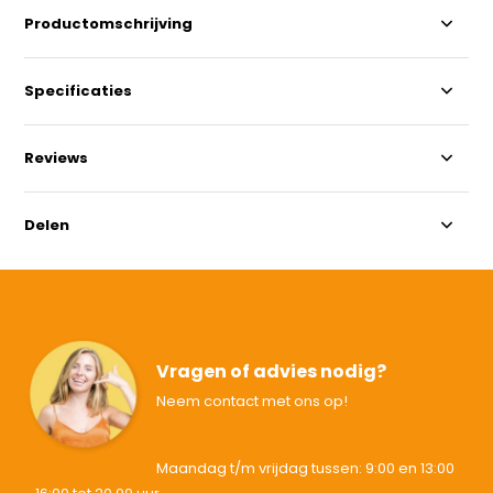
Productomschrijving
Specificaties
Reviews
Delen
Vragen of advies nodig?
Neem contact met ons op!
Maandag t/m vrijdag tussen: 9:00 en 13:00