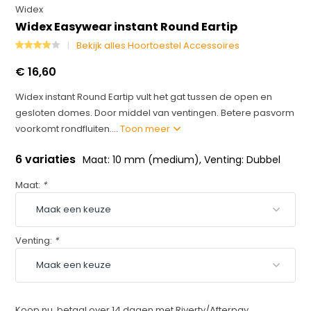
Widex
Widex Easywear instant Round Eartip
Bekijk alles Hoortoestel Accessoires
€ 16,60
Widex instant Round Eartip vult het gat tussen de open en
gesloten domes. Door middel van ventingen. Betere pasvorm
voorkomt rondfluiten....
Toon meer
6 variaties
Maat: 10 mm (medium), Venting: Dubbel
Maat:
*
Venting:
*
Koop nu, betaal over 14 dagen met Riverty/Afterpay