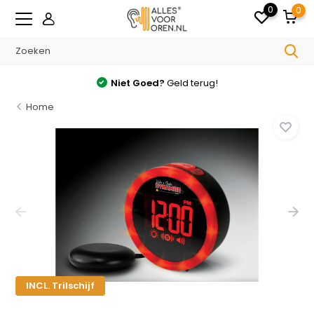
0
0
Gratis
verzonden v.a. €35.- in NL
Home
INCL. Trilschijf