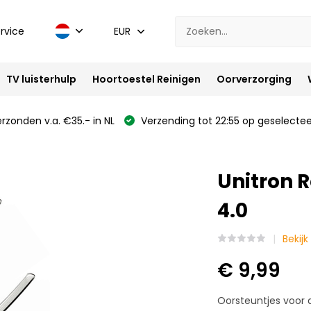
rvice
EUR
TV luisterhulp
Hoortoestel Reinigen
Oorverzorging
rzonden v.a. €35.- in NL
Verzending tot 22:55 op geselectee
Unitron 
4.0
Bekijk
€ 9,99
Oorsteuntjes voor d