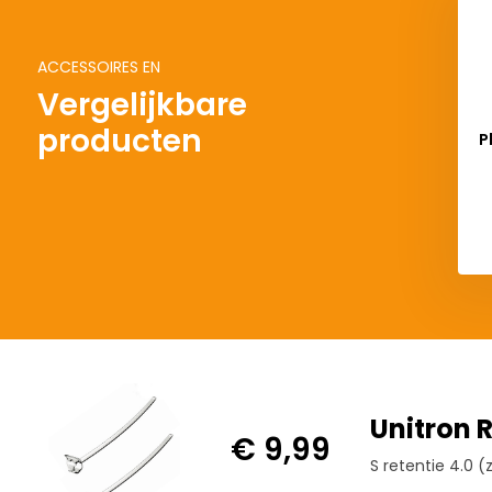
ACCESSOIRES EN
Vergelijkbare
producten
P
D
Unitron 
€ 9,99
S retentie 4.0 (