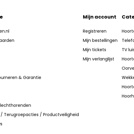
e
Mijn account
Cate
en.nl
Registreren
Hoort
aarden
Mijn bestellingen
Telef
Mijn tickets
TV lui
Mijn verlanglijst
Hoort
Oorve
ourneren & Garantie
Wekke
Hoort
Hoorh
slechthorenden
 / Terugroepacties / Productveiligheid
ws