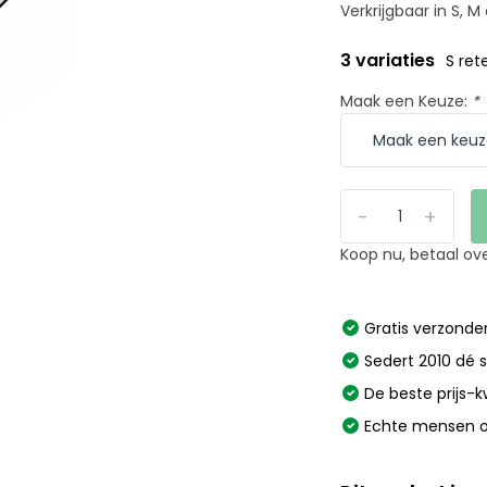
Verkrijgbaar in S, M 
3 variaties
S ret
Maak een Keuze:
*
-
+
Koop nu, betaal ov
Gratis verzonden
Sedert 2010 dé s
De beste prijs-k
Echte mensen o