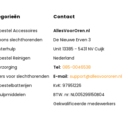
gorieën
Contact
oestel Accessoires
AllesVoorOren.nl
oons slechthorenden
De Nieuwe Erven 3
sterhulp
Unit 13385 - 5431 NV Cuijk
oestel Reinigen
Nederland
rzorging
Tel:
085-0046538
rs voor slechthorenden
E-mail:
support@allesvoororen.nl
oestelbatterijen
KvK: 97951226
ulpmiddelen
BTW. nr: NL005299150B04
Gekwalificeerde medewerkers