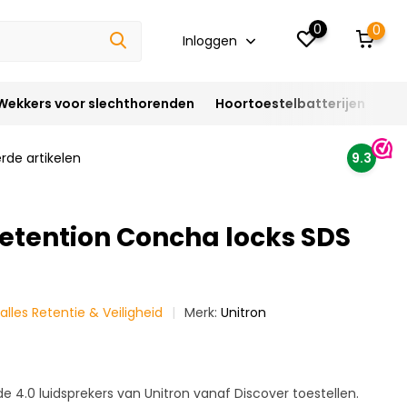
0
0
Inloggen
Wekkers voor slechthorenden
Hoortoestelbatterijen
Ho
rde artikelen
9.3
Retention Concha locks SDS
 alles Retentie & Veiligheid
Merk:
Unitron
e 4.0 luidsprekers van Unitron vanaf Discover toestellen.