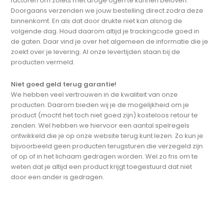
factoren om zoiets met droge ogen te kunnen beloven.
Doorgaans verzenden we jouw bestelling direct zodra deze
binnenkomt. En als dat door drukte niet kan alsnog de
volgende dag. Houd daarom altijd je trackingcode goed in
de gaten. Daar vind je over het algemeen de informatie die je
zoekt over je levering. Al onze levertijden staan bij de
producten vermeld.
Niet goed geld terug garantie!
We hebben veel vertrouwen in de kwaliteit van onze
producten. Daarom bieden wij je de mogelijkheid om je
product (mocht het toch niet goed zijn) kosteloos retour te
zenden. Wel hebben we hiervoor een aantal spelregels
ontwikkeld die je op onze website terug kunt lezen. Zo kun je
bijvoorbeeld geen producten terugsturen die verzegeld zijn
of op of in het lichaam gedragen worden. Wel zo fris om te
weten dat je altijd een product krijgt toegestuurd dat niet
door een ander is gedragen.