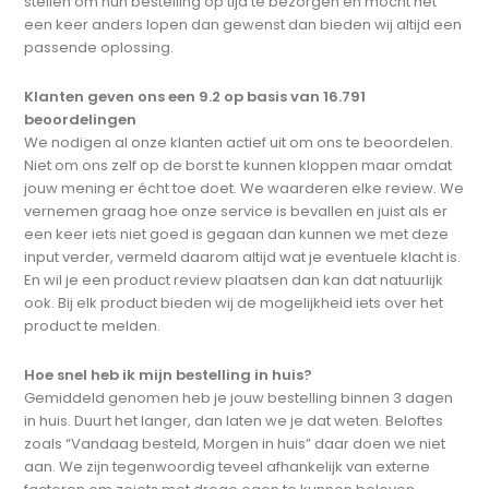
stellen om hun bestelling op tijd te bezorgen en mocht het
een keer anders lopen dan gewenst dan bieden wij altijd een
passende oplossing.
Klanten geven ons een 9.2 op basis van 16.791
beoordelingen
We nodigen al onze klanten actief uit om ons te beoordelen.
Niet om ons zelf op de borst te kunnen kloppen maar omdat
jouw mening er écht toe doet. We waarderen elke review. We
vernemen graag hoe onze service is bevallen en juist als er
een keer iets niet goed is gegaan dan kunnen we met deze
input verder, vermeld daarom altijd wat je eventuele klacht is.
En wil je een product review plaatsen dan kan dat natuurlijk
ook. Bij elk product bieden wij de mogelijkheid iets over het
product te melden.
Hoe snel heb ik mijn bestelling in huis?
Gemiddeld genomen heb je jouw bestelling binnen 3 dagen
in huis. Duurt het langer, dan laten we je dat weten. Beloftes
zoals “Vandaag besteld, Morgen in huis” daar doen we niet
aan. We zijn tegenwoordig teveel afhankelijk van externe