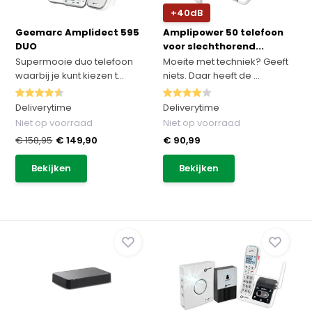
+40dB
Geemarc Amplidect 595
Amplipower 50 telefoon
DUO
voor slechthorend...
Supermooie duo telefoon
Moeite met techniek? Geeft
waarbij je kunt kiezen t...
niets. Daar heeft de ...
Deliverytime
Deliverytime
Niet op voorraad
Niet op voorraad
€ 158,95
€ 149,90
€ 90,99
Bekijken
Bekijken