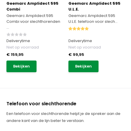
Geemarc Amplidect 595
Geemarc Amplidect 595
Combi
U.L.E.
Geemarc Amplidect 595
Geemarc Amplidect 595
Combi voor slechthorenden
U.L.E. telefoon voor slech...
...
Deliverytime
Deliverytime
Niet op voorraad
Niet op voorraad
€ 159,95
€ 99,95
Bekijken
Bekijken
Telefoon voor slechthorende
Een telefoon voor slechthorende helpt je de spreker aan de
andere kant van de lijn beter te verstaan.