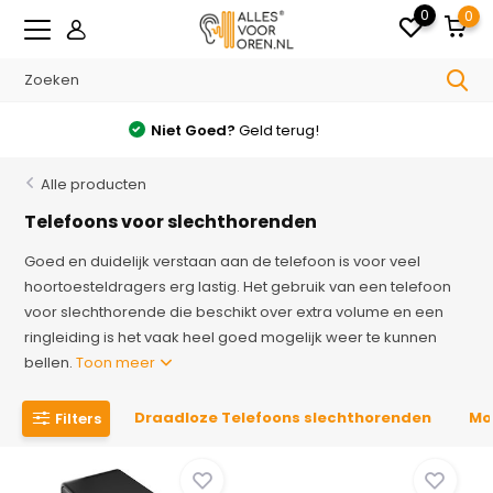
0
0
Gratis
verzonden v.a. €35.- in NL
Alle producten
Telefoons voor slechthorenden
Goed en duidelijk verstaan aan de telefoon is voor veel
hoortoesteldragers erg lastig. Het gebruik van een telefoon
voor slechthorende die beschikt over extra volume en een
ringleiding is het vaak heel goed mogelijk weer te kunnen
bellen.
Toon meer
Draadloze Telefoons slechthorenden
Mo
Filters