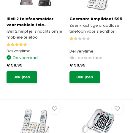
iBell 2 telefoonmelder
Geemarc Amplidect 595
voor mobiele tele...
Zeer krachtige draadloze
iBell 2 helpt je 's nachts om je
telefoon voor slechthor...
mobiele telefoo...
Deliverytime
Deliverytime
Op voorraad
Niet op voorraad
€ 58,95
€ 99,95
Bekijken
Bekijken