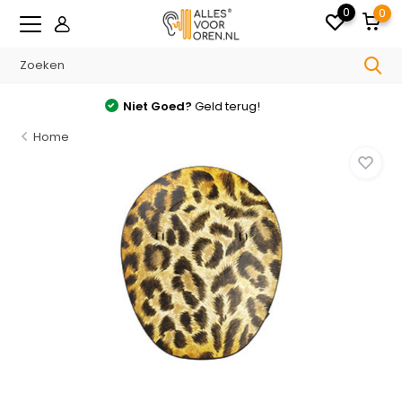
0
0
Gratis
verzonden v.a. €35.- in NL
Home