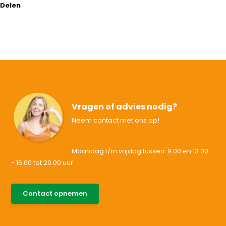
Delen
Vragen of advies nodig?
Neem contact met ons op!
Maandag t/m vrijdag tussen: 9:00 en 13:00
- 16:00 tot 20.00 uur
085-0046538
Contact opnemen
support@allesvoororen.nl