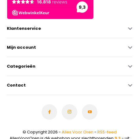
Klantenservice
Mijn account
Categorieën
Contact
© Copyright 2026 -
Alles Voor Oren
-
RSS-feed
AllesVoorOren is dé webshop voor slechthorenden
9.3
- uit