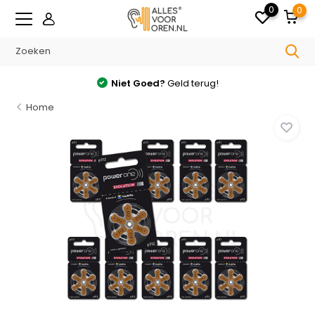
0
0
Gratis
verzonden v.a. €35.- in NL
Home