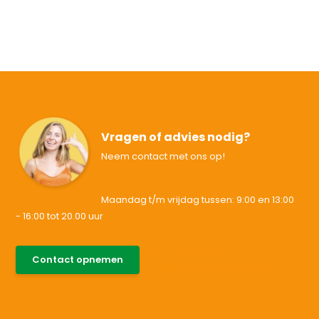
Vragen of advies nodig?
Neem contact met ons op!
Maandag t/m vrijdag tussen: 9:00 en 13:00
- 16:00 tot 20.00 uur
085-0046538
Contact opnemen
support@allesvoororen.nl