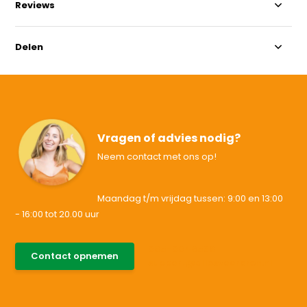
Reviews
Delen
Vragen of advies nodig?
Neem contact met ons op!
Maandag t/m vrijdag tussen: 9:00 en 13:00
- 16:00 tot 20.00 uur
085-0046538
Contact opnemen
support@allesvoororen.nl