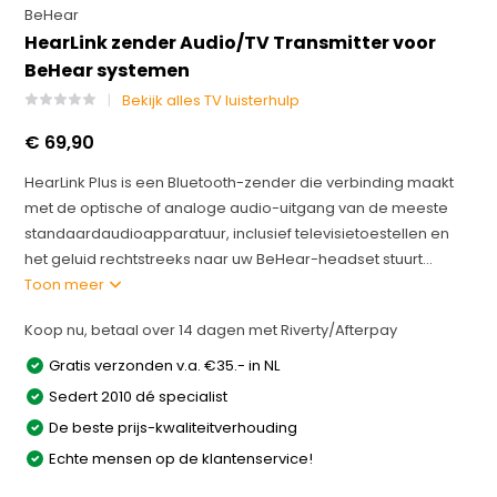
BeHear
HearLink zender Audio/TV Transmitter voor
BeHear systemen
Bekijk alles TV luisterhulp
€ 69,90
HearLink Plus is een Bluetooth-zender die verbinding maakt
met de optische of analoge audio-uitgang van de meeste
standaardaudioapparatuur, inclusief televisietoestellen en
het geluid rechtstreeks naar uw BeHear-headset stuurt...
Toon meer
Koop nu, betaal over 14 dagen met Riverty/Afterpay
Gratis verzonden v.a. €35.- in NL
Sedert 2010 dé specialist
De beste prijs-kwaliteitverhouding
Echte mensen op de klantenservice!