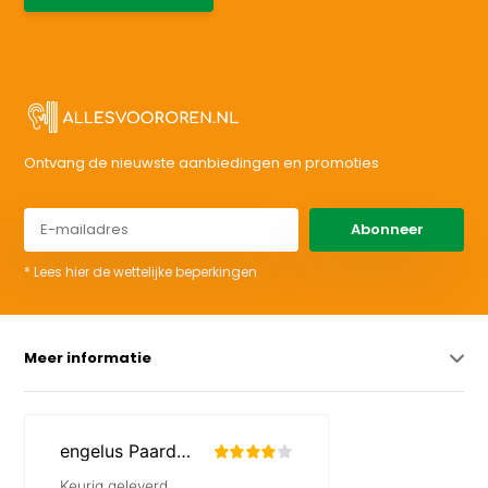
support@allesvoororen.nl
Ontvang de nieuwste aanbiedingen en promoties
Abonneer
* Lees hier de wettelijke beperkingen
Meer informatie