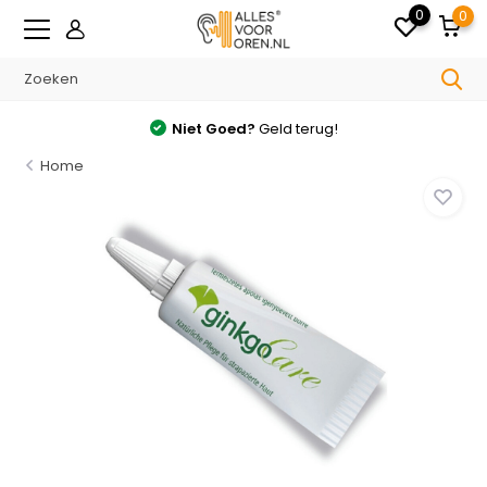
0
0
Geld terug!
Gratis
verzonden v.a. 
Home