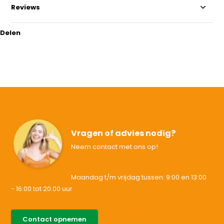
Reviews
Delen
Vragen of advies nodig?
Neem contact met ons op!
Maandag t/m vrijdag tussen: 9:00 en 13:00
- 16:00 tot 20.00 uur
085-0046538
Contact opnemen