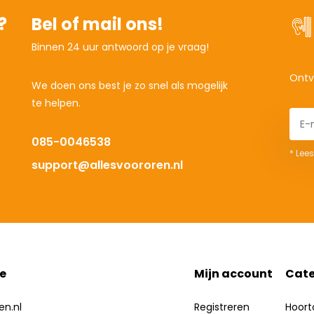
?
Bel of mail ons!
Binnen 24 uur antwoord op je vraag!
Ontv
We doen ons best je zo snel als mogelijk
te helpen.
085-0046538
* Lees
support@allesvoororen.nl
e
Mijn account
Cate
en.nl
Registreren
Hoort