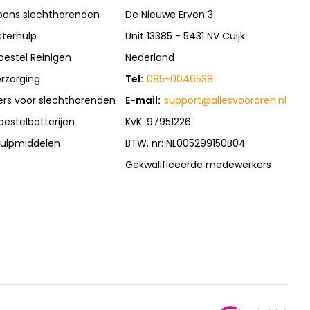
oons slechthorenden
De Nieuwe Erven 3
sterhulp
Unit 13385 - 5431 NV Cuijk
oestel Reinigen
Nederland
rzorging
Tel:
085-0046538
rs voor slechthorenden
E-mail:
support@allesvoororen.nl
oestelbatterijen
KvK: 97951226
ulpmiddelen
BTW. nr: NL005299150B04
Gekwalificeerde medewerkers