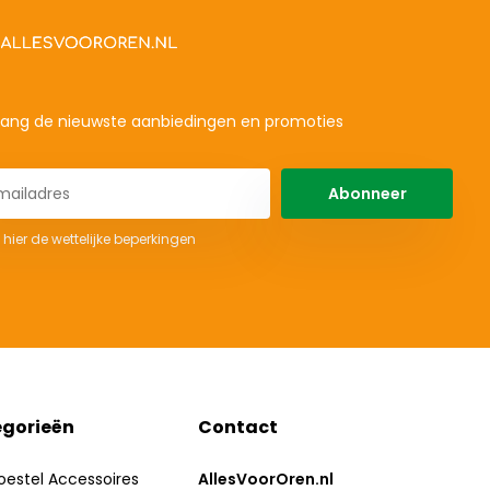
ang de nieuwste aanbiedingen en promoties
Abonneer
 hier de wettelijke beperkingen
gorieën
Contact
oestel Accessoires
AllesVoorOren.nl