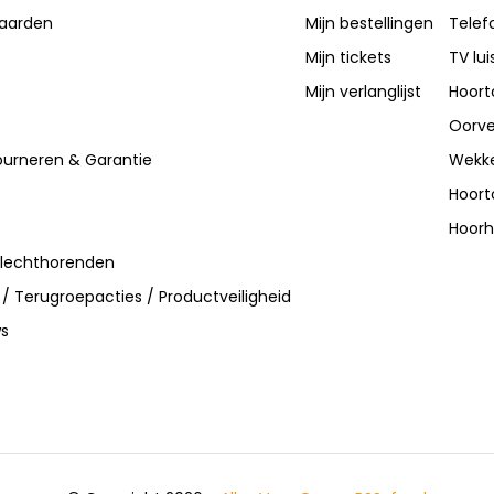
aarden
Mijn bestellingen
Telef
Mijn tickets
TV lui
Mijn verlanglijst
Hoort
Oorve
ourneren & Garantie
Wekke
Hoort
Hoorh
slechthorenden
 / Terugroepacties / Productveiligheid
ws