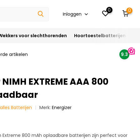
0
0
Inloggen
Wekkers voor slechthorenden
Hoortoestelbatterijen
Ho
rde artikelen
9.3
r NIMH EXTREME AAA 800
aadbaar
 alles Batterijen
Merk:
Energizer
h Extreme 800 mAh oplaadbare batterijen zijn perfect voor