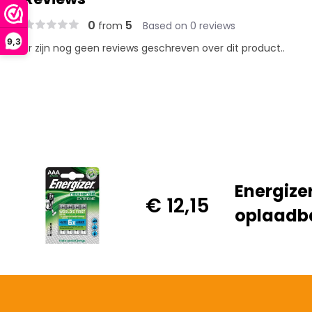
0
5
from
Based on 0 reviews
9,3
Er zijn nog geen reviews geschreven over dit product..
Energize
€ 12,15
oplaadb