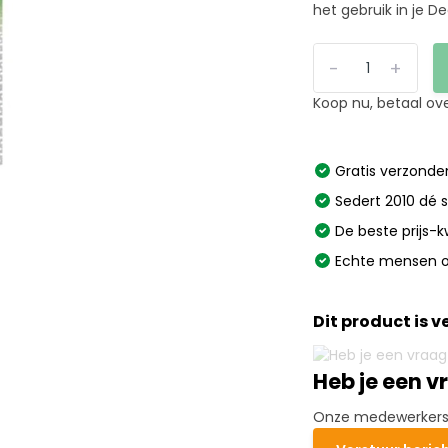
het gebruik in je De
-
+
Koop nu, betaal ov
Gratis verzonden
Sedert 2010 dé s
De beste prijs-k
Echte mensen o
Dit product is 
Heb je een v
Onze medewerkers h