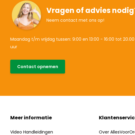
Vragen of advies nodig
Neem contact met ons op!
Maandag t/m vrijdag tussen: 9:00 en 13:00 - 16:00 tot 20.00
uur
Contact opnemen
Meer informatie
Klantenservic
Video Handleidingen
Over AllesVoorOr