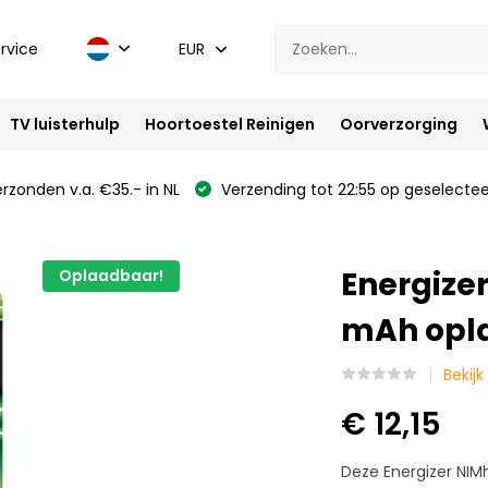
rvice
EUR
TV luisterhulp
Hoortoestel Reinigen
Oorverzorging
rzonden v.a. €35.- in NL
Verzending tot 22:55 op geselectee
Energize
Oplaadbaar!
mAh opl
Bekijk
€ 12,15
Deze Energizer NIM