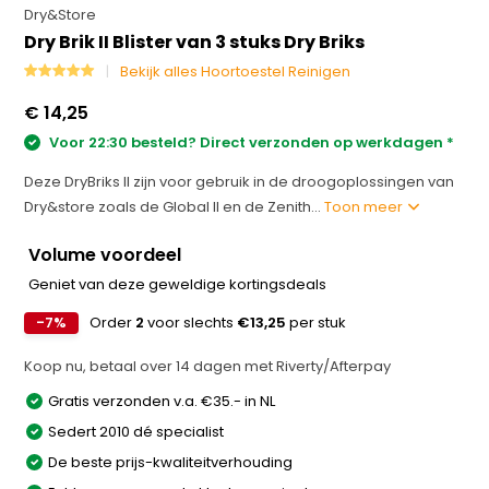
Dry&Store
Dry Brik II Blister van 3 stuks Dry Briks
Bekijk alles Hoortoestel Reinigen
€ 14,25
Voor 22:30 besteld? Direct verzonden op werkdagen *
Deze DryBriks II zijn voor gebruik in de droogoplossingen van
Dry&store zoals de Global II en de Zenith...
Toon meer
Volume voordeel
Geniet van deze geweldige kortingsdeals
-7%
Order
2
voor slechts
€13,25
per stuk
Koop nu, betaal over 14 dagen met Riverty/Afterpay
Gratis verzonden v.a. €35.- in NL
Sedert 2010 dé specialist
De beste prijs-kwaliteitverhouding