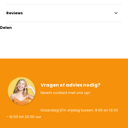
Reviews
Delen
Vragen of advies nodig?
Neem contact met ons op!
Maandag t/m vrijdag tussen: 9:00 en 13:00
- 16:00 tot 20.00 uur