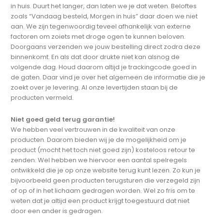
in huis. Duurt het langer, dan laten we je dat weten. Beloftes
zoals “Vandaag besteld, Morgen in huis” daar doen we niet
aan. We zijn tegenwoordig teveel afhankelijk van externe
factoren om zoiets met droge ogen te kunnen beloven.
Doorgaans verzenden we jouw bestelling direct zodra deze
binnenkomt. En als dat door drukte niet kan alsnog de
volgende dag. Houd daarom altijd je trackingcode goed in
de gaten. Daar vind je over het algemeen de informatie die je
zoekt over je levering. Al onze levertijden staan bij de
producten vermeld.
Niet goed geld terug garantie!
We hebben veel vertrouwen in de kwaliteit van onze
producten. Daarom bieden wij je de mogelijkheid om je
product (mocht het toch niet goed zijn) kosteloos retour te
zenden. Wel hebben we hiervoor een aantal spelregels
ontwikkeld die je op onze website terug kunt lezen. Zo kun je
bijvoorbeeld geen producten terugsturen die verzegeld zijn
of op of in het lichaam gedragen worden. Wel zo fris om te
weten dat je altijd een product krijgt toegestuurd dat niet
door een ander is gedragen.