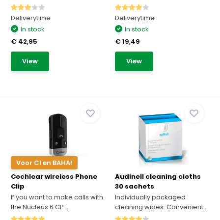
Deliverytime
Deliverytime
In stock
In stock
€ 42,95
€ 19,49
View
View
Voor CI en BAHA!
Cochlear wireless Phone
Audinell cleaning cloths
Clip
30 sachets
If you want to make calls with
Individually packaged
the Nucleus 6 CP ...
cleaning wipes. Convenient...