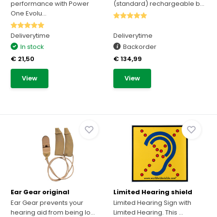
performance with Power
(standard) rechargeable b...
One Evolu...
Deliverytime
Deliverytime
In stock
Backorder
€ 21,50
€ 134,99
View
View
Ear Gear original
Limited Hearing shield
Ear Gear prevents your
Limited Hearing Sign with
hearing aid from being lo...
Limited Hearing. This ...