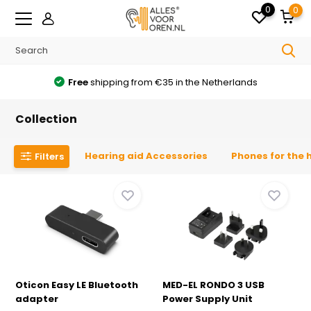
0
0
Free
shipping from €35 in the Netherlands
Collection
Hearing aid Accessories
Phones for the 
Filters
Oticon Easy LE Bluetooth
MED-EL RONDO 3 USB
adapter
Power Supply Unit