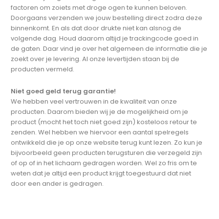
factoren om zoiets met droge ogen te kunnen beloven.
Doorgaans verzenden we jouw bestelling direct zodra deze
binnenkomt. En als dat door drukte niet kan alsnog de
volgende dag. Houd daarom altijd je trackingcode goed in
de gaten. Daar vind je over het algemeen de informatie die je
zoekt over je levering. Al onze levertijden staan bij de
producten vermeld.
Niet goed geld terug garantie!
We hebben veel vertrouwen in de kwaliteit van onze
producten. Daarom bieden wij je de mogelijkheid om je
product (mocht het toch niet goed zijn) kosteloos retour te
zenden. Wel hebben we hiervoor een aantal spelregels
ontwikkeld die je op onze website terug kunt lezen. Zo kun je
bijvoorbeeld geen producten terugsturen die verzegeld zijn
of op of in het lichaam gedragen worden. Wel zo fris om te
weten dat je altijd een product krijgt toegestuurd dat niet
door een ander is gedragen.