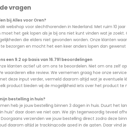
lde vragen
n bij Alles voor Oren?
 dé webshop voor slechthorenden in Nederland. Met ruim 10 jaar 
oet het gek lopen als je bij ons niet kunt vinden wat je zoekt
lijkheden die elders niet gevonden worden. Onze klanten waard
jd te bezorgen en mocht het een keer anders lopen dan gewenst d
ns een 9.2 op basis van 16.791 beoordelingen
nze klanten actief uit om ons te beoordelen. Niet om ons zelf 
e waarderen elke review. We vernemen graag hoe onze service is 
t deze input verder, vermeld daarom altijd wat je eventuele kla
ij elk product bieden wij de mogelijkheid iets over het product te
mijn bestelling in huis?
n heb je jouw bestelling binnen 3 dagen in huis. Duurt het lan
in huis” daar doen we niet aan. We zijn tegenwoordig teveel af
Doorgaans verzenden we jouw bestelling direct zodra deze binne
ud daarom altijd je trackingcode goed in de gaten. Daar vind je