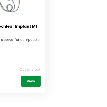
ochlear Implant M1
 sleeves for compatible
Out of stock
View