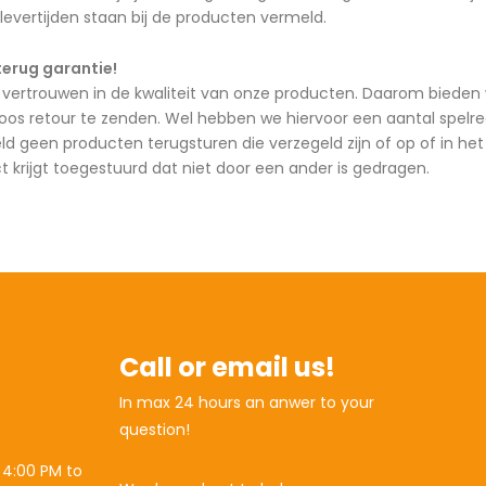
 levertijden staan bij de producten vermeld.
terug garantie!
vertrouwen in de kwaliteit van onze producten. Daarom bieden w
loos retour te zenden. Wel hebben we hiervoor een aantal spelreg
eld geen producten terugsturen die verzegeld zijn of op of in h
ct krijgt toegestuurd dat niet door een ander is gedragen.
Call or email us!
In max 24 hours an anwer to your
question!
 4:00 PM to