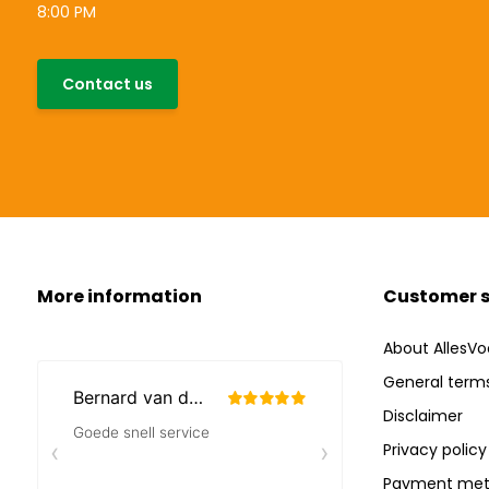
8:00 PM
Contact us
More information
Customer s
About AllesVo
General terms
Disclaimer
Privacy policy
Payment met