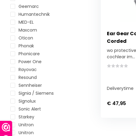
Geemarc
Humantechnik
MED-EL
Maxcom
Ear Gear C
Oticon
Corded
Phonak
wo protective
Phonicare
cochlear im...
Power One
Rayovac
Resound
Sennheiser
Deliverytime
Signia / Siemens
Signolux
€ 47,95
Sonic Alert
Starkey
Unitron
Unitron