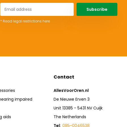
Subscribe
* Read legal restrictions here
Contact
essories
AllesVoorOren.nl
hearing impaired
De Nieuwe Erven 3
Unit 13385 - 5431 NV Cuijk
g aids
The Netherlands
Tel:
085-0046538