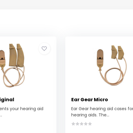
iginal
Ear Gear Micro
ents your hearing aid
Ear Gear hearing aid cases fo
..
hearing aids. The...