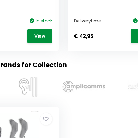
In stock
Deliverytime
€ 42,95
View
rands for Collection