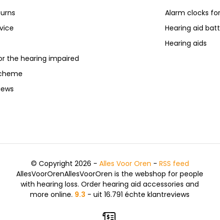
turns
Alarm clocks fo
vice
Hearing aid batt
Hearing aids
or the hearing impaired
scheme
iews
© Copyright 2026 -
Alles Voor Oren
-
RSS feed
AllesVoorOrenAllesVoorOren is the webshop for people
with hearing loss. Order hearing aid accessories and
more online.
9.3
- uit 16.791 échte klantreviews