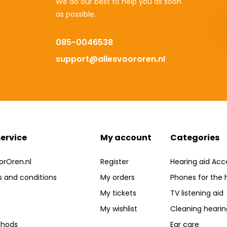
We do our best to help you as soon
as possible.
085-0046538
support@allesvoororen.nl
ervice
My account
Categories
orOren.nl
Register
Hearing aid Acc
 and conditions
My orders
Phones for the 
My tickets
TV listening aid
My wishlist
Cleaning hearin
hods
Ear care