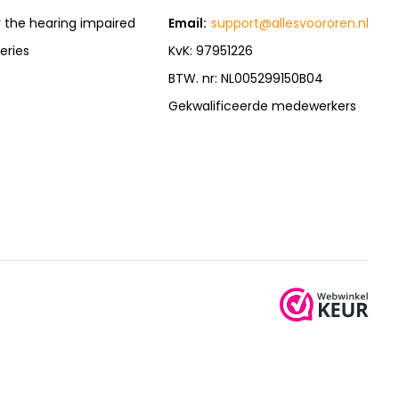
r the hearing impaired
Email:
support@allesvoororen.nl
eries
KvK: 97951226
BTW. nr: NL005299150B04
Gekwalificeerde medewerkers