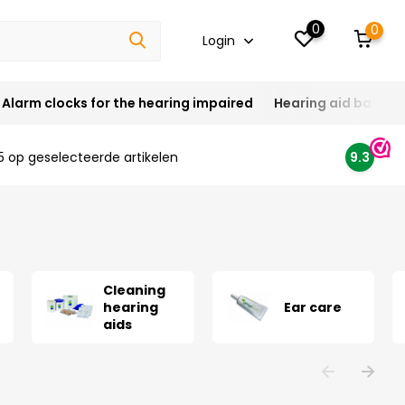
0
0
Login
Alarm clocks for the hearing impaired
Hearing aid batteri
5 op geselecteerde artikelen
9.3
Cleaning
hearing
Ear care
aids