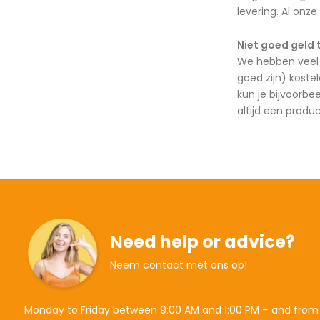
levering. Al onze
Niet goed geld 
We hebben veel 
goed zijn) koste
kun je bijvoorbe
altijd een produ
Need help or advice?
Neem contact met ons op!
Monday to Friday between 9:00 AM and 1:00 PM – and from