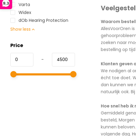
9,3
Varta
Veelgeste
Widex
dOb Hearing Protection
Waarom bestelle
AllesVoorOren is
Show less
gehoorprobleem m
zoeken naar moge
Price
bestelling op ti
-
Klanten geven o
We nodigen al o
écht toe doet. W
dan kunnen we me
natuurlijk ook. B
Hoe snel heb ik 
Gemiddeld genome
besteld, Morgen 
kunnen beloven. 
volgende dag. Ho