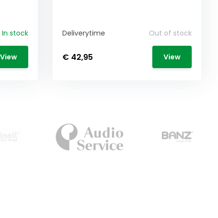
In stock
Deliverytime
Out of stock
€ 42,95
View
View