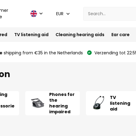
mer
EUR
e
ired
TV listening aid
Cleaning hearing aids
Ear care
e
shipping from €35 in the Netherlands
Verzending tot 22:5
ion
ing
Phones for
TV
the
listening
ssorie
hearing
aid
impaired