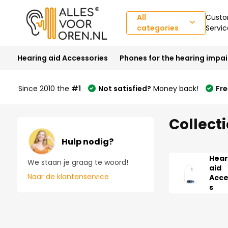
All
Custo
categories
Servic
Hearing aid Accessories
Phones for the hearing impa
Since 2010 the
#1
Not satisfied?
Money back!
Fre
Collect
Hulp nodig?
Hear
We staan je graag te woord!
aid
Naar de klantenservice
Acce
s