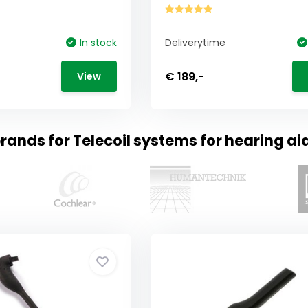
In stock
Deliverytime
€ 189,-
View
rands for Telecoil systems for hearing ai