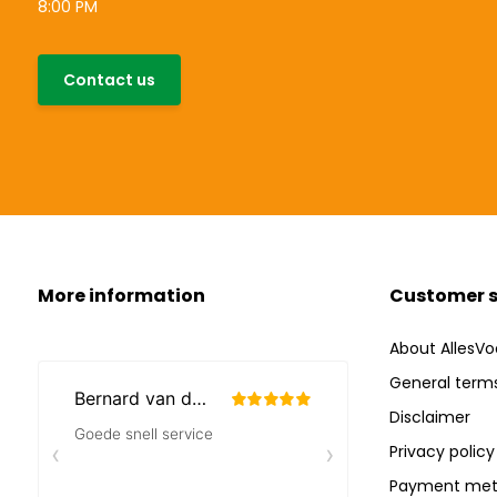
8:00 PM
Contact us
More information
Customer s
About AllesVo
General terms
Disclaimer
Privacy policy
Payment met