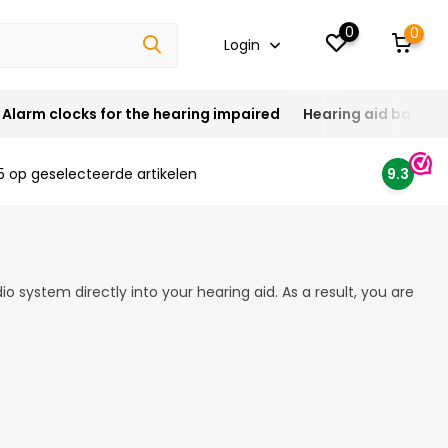
0
0
Login
Alarm clocks for the hearing impaired
Hearing aid batteri
5 op geselecteerde artikelen
9.3
io system directly into your hearing aid. As a result, you are