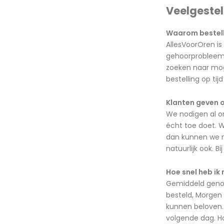
Veelgeste
Waarom bestelle
AllesVoorOren is
gehoorprobleem m
zoeken naar moge
bestelling op ti
Klanten geven o
We nodigen al o
écht toe doet. W
dan kunnen we me
natuurlijk ook. B
Hoe snel heb ik 
Gemiddeld genome
besteld, Morgen 
kunnen beloven. 
volgende dag. Ho