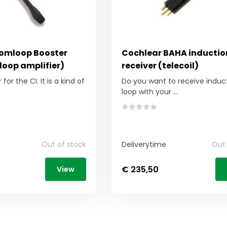
omloop Booster
Cochlear BAHA inductio
loop amplifier)
receiver (telecoil)
for the CI. It is a kind of
Do you want to receive induc
loop with your ...
Out of stock
Deliverytime
Out 
€ 235,50
View