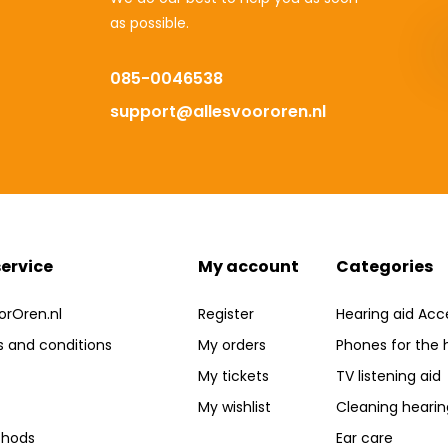
as possible.
085-0046538
support@allesvoororen.nl
ervice
My account
Categories
orOren.nl
Register
Hearing aid Acc
 and conditions
My orders
Phones for the 
My tickets
TV listening aid
My wishlist
Cleaning hearin
hods
Ear care