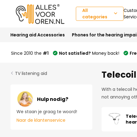
All
Custo
categories
Servic
Hearing aid Accessories
Phones for the hearing impa
Since 2010 the
#1
Not satisfied?
Money back!
Fre
Telecoi
TV listening aid
With a telecoil h
not annoying ot
Hulp nodig?
We staan je graag te woord!
Tele
Naar de klantenservice
hear