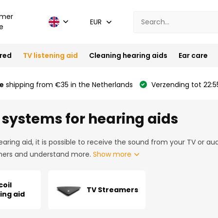
mer
EUR
e
ired
TV listening aid
Cleaning hearing aids
Ear care
e
shipping from €35 in the Netherlands
Verzending tot 22:5
l systems for hearing aids
earing aid, it is possible to receive the sound from your TV or aud
hers and understand more.
Show more
coil
TV Streamers
ing aid