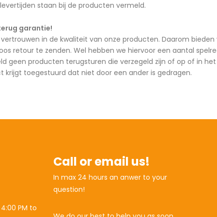
 levertijden staan bij de producten vermeld.
terug garantie!
vertrouwen in de kwaliteit van onze producten. Daarom bieden w
loos retour te zenden. Wel hebben we hiervoor een aantal spelreg
eld geen producten terugsturen die verzegeld zijn of op of in h
ct krijgt toegestuurd dat niet door een ander is gedragen.
Call or email us!
In max 24 hours an anwer to your
question!
 4:00 PM to
We do our best to help you as soon