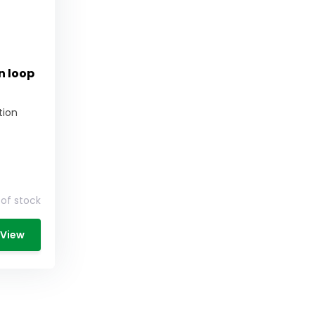
n loop
tion
of stock
View