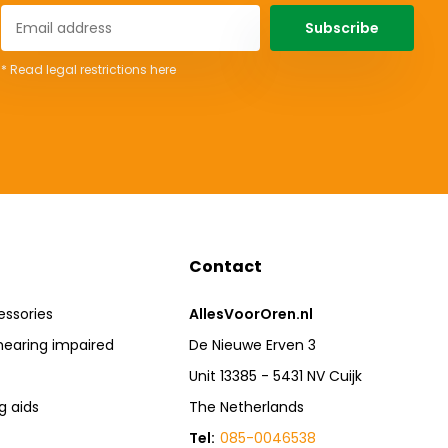
Subscribe
* Read legal restrictions here
Contact
essories
AllesVoorOren.nl
hearing impaired
De Nieuwe Erven 3
Unit 13385 - 5431 NV Cuijk
g aids
The Netherlands
Tel:
085-0046538