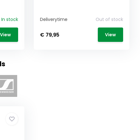
In stock
Deliverytime
Out of stock
€ 79,95
View
View
ds