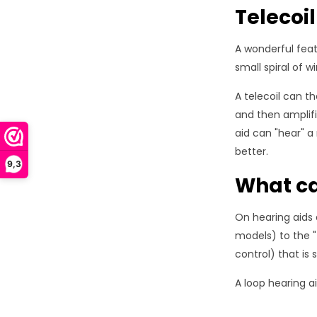
Telecoil
A wonderful featu
small spiral of w
A telecoil can th
and then amplifi
aid can "hear" a
better.
9,3
What ca
On hearing aids 
models) to the "
control) that is 
A loop hearing ai