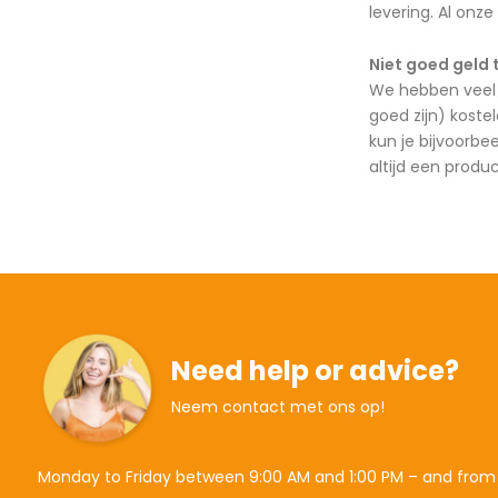
levering. Al onze
Niet goed geld 
We hebben veel 
goed zijn) koste
kun je bijvoorbe
altijd een produ
Need help or advice?
Neem contact met ons op!
Monday to Friday between 9:00 AM and 1:00 PM – and from