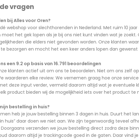
lde vragen
n bij Alles voor Oren?
 dé webshop voor slechthorenden in Nederland. Met ruim 10 jaar 
oet het gek lopen als je bij ons niet kunt vinden wat je zoekt
lijkheden die elders niet gevonden worden. Onze klanten waard
jd te bezorgen en mocht het een keer anders lopen dan gewenst d
ns een 9.2 op basis van 16.791 beoordelingen
nze klanten actief uit om ons te beoordelen. Niet om ons zelf 
e waarderen elke review. We vernemen graag hoe onze service is 
t deze input verder, vermeld daarom altijd wat je eventuele kla
ij elk product bieden wij de mogelijkheid iets over het product te
mijn bestelling in huis?
n heb je jouw bestelling binnen 3 dagen in huis. Duurt het lan
in huis” daar doen we niet aan. We zijn tegenwoordig teveel af
Doorgaans verzenden we jouw bestelling direct zodra deze binne
ud daarom altijd je trackingcode goed in de gaten. Daar vind je