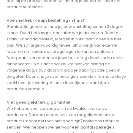
ook. Bij elk product bieden wij de mogelijkheid iets over het
product te melden.
Hoe snel heb ik mijn bestelling in huis?
Gemiddeld genomen heb je jouw bestelling binnen 3 dagen
in huis. Duurt het langer, dan laten we je dat weten. Beloftes
zoals “Vandaag besteld, Morgen in huis” daar doen we niet
aan. We zijn tegenwoordig teveel afhankelijk van externe
factoren om zoiets met droge ogen te kunnen beloven.
Doorgaans verzenden we jouw bestelling direct zodra deze
binnenkomt. En als dat door drukte niet kan alsnog de
volgende dag. Houd daarom altijd je trackingcode goed in
de gaten. Daar vind je over het algemeen de informatie die je
zoekt over je levering. Al onze levertijden staan bij de
producten vermeld.
Niet goed geld terug garantie!
We hebben veel vertrouwen in de kwaliteit van onze
producten. Daarom bieden wij je de mogelijkheid om je
product (mocht het toch niet goed zijn) kosteloos retour te
zenden. Wel hebben we hiervoor een aantal spelregels