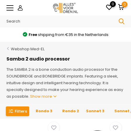
0
0
Free
shipping from €35 in the Netherlands
Webshop Med-EL
Samba 2 audio processor
The SAMBA 2 is a bone conduction audio processor for the
SOUNDBRIDGE and BONEBRIDGE implants. Featuring a sleek,
intuitive design and intelligent hearing technology. It is
specially designed to make your hearing experience as easy
as possible.
Show more
Rondo 3
Rondo 2
Sonnet 3
Sonnet 
Filters