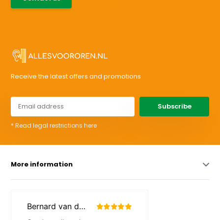
support@allesvoororen.nl
Receive the latest offers and promotions
Subscribe
* Read legal restrictions here
More information