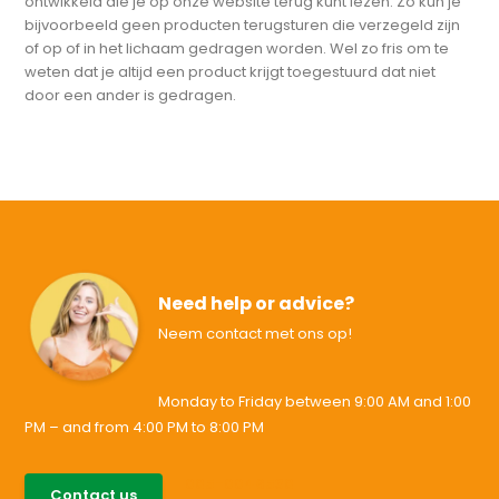
ontwikkeld die je op onze website terug kunt lezen. Zo kun je
bijvoorbeeld geen producten terugsturen die verzegeld zijn
of op of in het lichaam gedragen worden. Wel zo fris om te
weten dat je altijd een product krijgt toegestuurd dat niet
door een ander is gedragen.
Need help or advice?
Neem contact met ons op!
Monday to Friday between 9:00 AM and 1:00
PM – and from 4:00 PM to 8:00 PM
085-0046538
Contact us