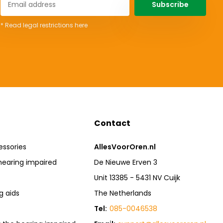
Subscribe
* Read legal restrictions here
Contact
essories
AllesVoorOren.nl
hearing impaired
De Nieuwe Erven 3
Unit 13385 - 5431 NV Cuijk
g aids
The Netherlands
Tel:
085-0046538