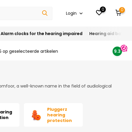
0
0
Login
Alarm clocks for the hearing impaired
Hearing aid batteri
5 op geselecteerde artikelen
9.3
Comfoor, a well-known name in the field of audiological
Pluggerz
aring
hearing
tion
protection