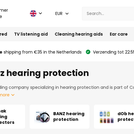
mer
EUR
e
ired
TV listening aid
Cleaning hearing aids
Ear care
e
shipping from €35 in the Netherlands
Verzending tot 22:5
z hearing protection
ading company specializing in hearing protection and is part of 
more
nak
BANZ hearing
dOb he
ing
protection
protec
ectors