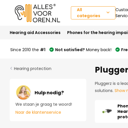
All
Custo
categories
Servic
Hearing aid Accessories
Phones for the hearing impa
Since 2010 the
#1
Not satisfied?
Money back!
Fre
Plugger
Hearing protection
Pluggerz is a le
solutions.
Show 
Hulp nodig?
We staan je graag te woord!
Pho
Hear
Naar de klantenservice
prot