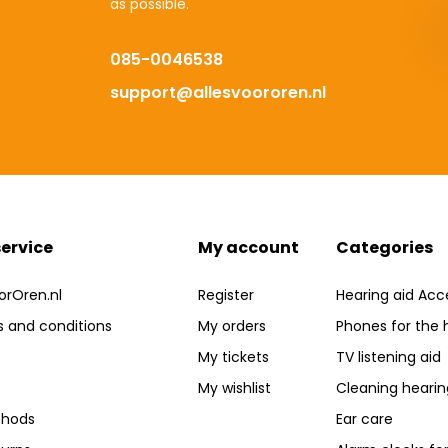
as possible.
085-0046538
support@allesvoororen.nl
ervice
My account
Categories
orOren.nl
Register
Hearing aid Acc
 and conditions
My orders
Phones for the 
My tickets
TV listening aid
My wishlist
Cleaning hearin
hods
Ear care