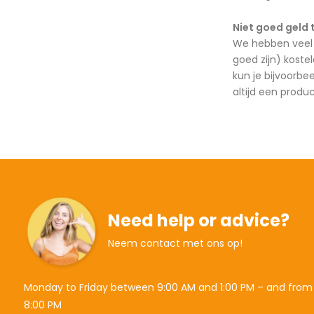
Niet goed geld 
We hebben veel 
goed zijn) koste
kun je bijvoorbe
altijd een produ
Need help or advice?
Neem contact met ons op!
Monday to Friday between 9:00 AM and 1:00 PM – and from
8:00 PM