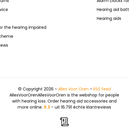
turns
Alarm clocks fo
vice
Hearing aid batt
Hearing aids
or the hearing impaired
scheme
iews
© Copyright 2026 -
Alles Voor Oren
-
RSS feed
AllesVoorOrenAllesVoorOren is the webshop for people
with hearing loss. Order hearing aid accessories and
more online.
9.3
- uit 16.791 échte klantreviews