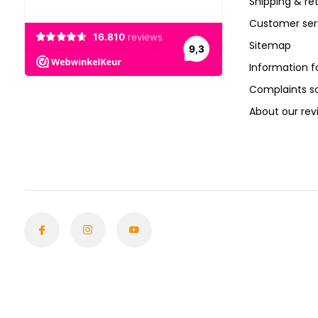
Shipping & re
Customer ser
Sitemap
Information f
Complaints 
About our rev