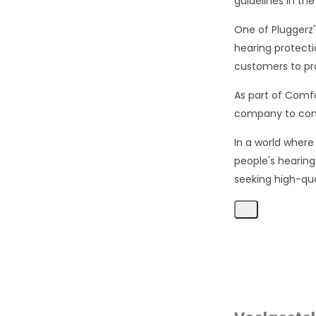
guidelines in the
One of Pluggerz's
hearing protecti
customers to pro
As part of Comfo
company to cont
In a world where
people's hearing
seeking high-qua