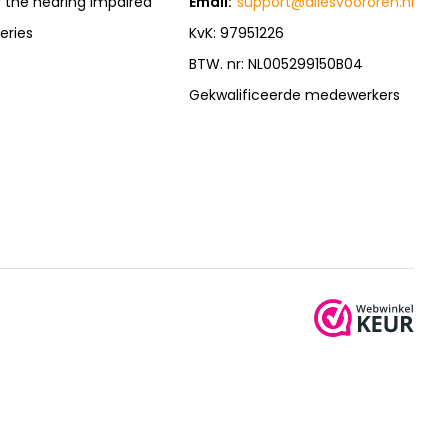
r the hearing impaired
Email:
support@allesvoororen.nl
eries
KvK: 97951226
BTW. nr: NL005299150B04
Gekwalificeerde medewerkers