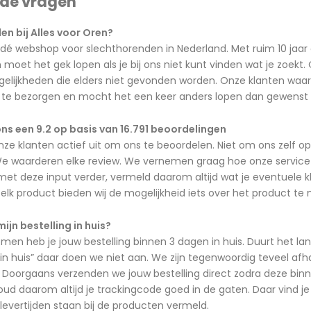
lde vragen
n bij Alles voor Oren?
 dé webshop voor slechthorenden in Nederland. Met ruim 10 jaar 
oet het gek lopen als je bij ons niet kunt vinden wat je zoekt
lijkheden die elders niet gevonden worden. Onze klanten waard
jd te bezorgen en mocht het een keer anders lopen dan gewenst d
ns een 9.2 op basis van 16.791 beoordelingen
nze klanten actief uit om ons te beoordelen. Niet om ons zelf 
e waarderen elke review. We vernemen graag hoe onze service is 
t deze input verder, vermeld daarom altijd wat je eventuele kla
ij elk product bieden wij de mogelijkheid iets over het product te
mijn bestelling in huis?
n heb je jouw bestelling binnen 3 dagen in huis. Duurt het lan
in huis” daar doen we niet aan. We zijn tegenwoordig teveel af
Doorgaans verzenden we jouw bestelling direct zodra deze binne
ud daarom altijd je trackingcode goed in de gaten. Daar vind je
 levertijden staan bij de producten vermeld.