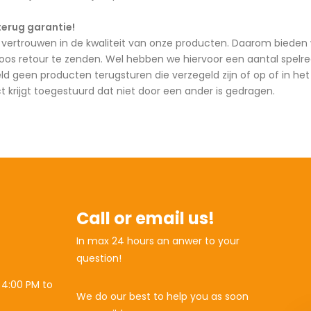
terug garantie!
vertrouwen in de kwaliteit van onze producten. Daarom bieden w
loos retour te zenden. Wel hebben we hiervoor een aantal spelreg
eld geen producten terugsturen die verzegeld zijn of op of in h
ct krijgt toegestuurd dat niet door een ander is gedragen.
Call or email us!
In max 24 hours an anwer to your
question!
 4:00 PM to
We do our best to help you as soon