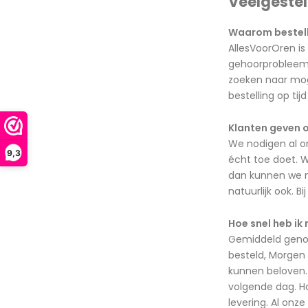
Veelgeste
Waarom bestelle
AllesVoorOren is
gehoorprobleem m
zoeken naar moge
bestelling op ti
Klanten geven o
We nodigen al o
9,3
écht toe doet. W
dan kunnen we me
natuurlijk ook. B
Hoe snel heb ik 
Gemiddeld genome
besteld, Morgen 
kunnen beloven. 
volgende dag. Ho
levering. Al onze