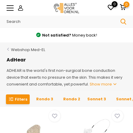
0
0
Free
shipping from €35 in the Netherlands
Webshop Med-EL
AdHear
ADHEAR is the world's first non-surgical bone conduction
device that exerts no pressure on the skin. This makes it very
convenient and comfortable, yet powerful.
Show more
Rondo 3
Rondo 2
Sonnet 3
Sonnet 
Filters