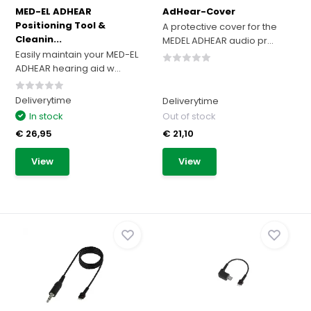
MED-EL ADHEAR
AdHear-Cover
Positioning Tool &
A protective cover for the
Cleanin...
MEDEL ADHEAR audio pr...
Easily maintain your MED-EL
ADHEAR hearing aid w...
Deliverytime
Deliverytime
In stock
Out of stock
€ 26,95
€ 21,10
View
View