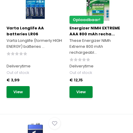
Oplaadbaar!
Varta Longlife AA
Energizer NIMH EXTREME
batteries LR06
AAA 800 mAh recha...
Varta Longlife (formerly HIGH
These Energizer NIMh
ENERGY) batteries ...
Extreme 800 mAh
rechargeabl...
Deliverytime
Deliverytime
Out of stock
Out of stock
€ 3,99
€ 12,15
View
View