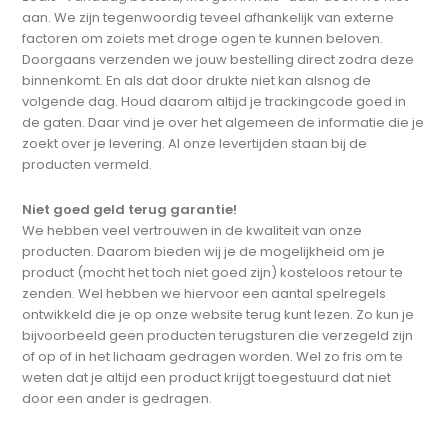
aan. We zijn tegenwoordig teveel afhankelijk van externe
factoren om zoiets met droge ogen te kunnen beloven.
Doorgaans verzenden we jouw bestelling direct zodra deze
binnenkomt. En als dat door drukte niet kan alsnog de
volgende dag. Houd daarom altijd je trackingcode goed in
de gaten. Daar vind je over het algemeen de informatie die je
zoekt over je levering. Al onze levertijden staan bij de
producten vermeld.
Niet goed geld terug garantie!
We hebben veel vertrouwen in de kwaliteit van onze
producten. Daarom bieden wij je de mogelijkheid om je
product (mocht het toch niet goed zijn) kosteloos retour te
zenden. Wel hebben we hiervoor een aantal spelregels
ontwikkeld die je op onze website terug kunt lezen. Zo kun je
bijvoorbeeld geen producten terugsturen die verzegeld zijn
of op of in het lichaam gedragen worden. Wel zo fris om te
weten dat je altijd een product krijgt toegestuurd dat niet
door een ander is gedragen.