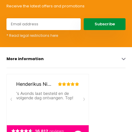
Receive the latest offers and promotions
Subscribe
* Read legal restrictions here
More information