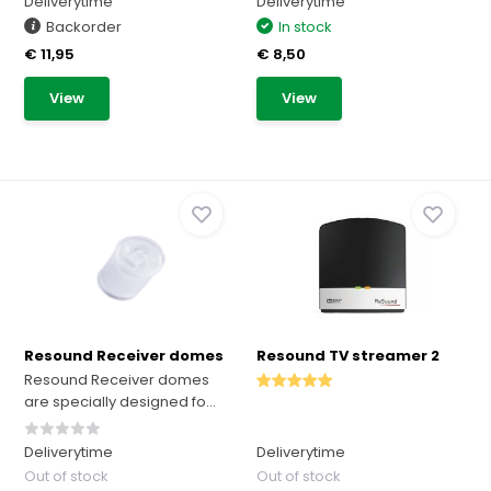
Deliverytime
Deliverytime
Backorder
In stock
€ 11,95
€ 8,50
View
View
Resound Receiver domes
Resound TV streamer 2
Resound Receiver domes
are specially designed fo...
Deliverytime
Deliverytime
Out of stock
Out of stock