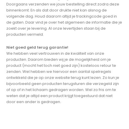
Doorgaans verzenden we jouw bestelling direct zodra deze
binnenkomt. En als dat door drukte niet kan alsnog de
volgende dag. Houd daarom altijd je trackingcode goed in
de gaten. Daar vind je over het algemeen de informatie die je
zoekt over je levering. Al onze levertijden staan bij de
producten vermeld.
Niet goed geld terug garantie!
We hebben veel vertrouwen in de kwaliteit van onze
producten. Daarom bieden wij je de mogelijkheid om je
product (mocht het toch niet goed zijn) kosteloos retour te
zenden. Wel hebben we hiervoor een aantal spelregels
ontwikkeld die je op onze website terug kunt lezen. Zo kun je
bijvoorbeeld geen producten terugsturen die verzegeld zijn
of op of in het lichaam gedragen worden. Wel zo fris om te
weten dat je altijd een product krijgt toegestuurd dat niet
door een ander is gedragen.