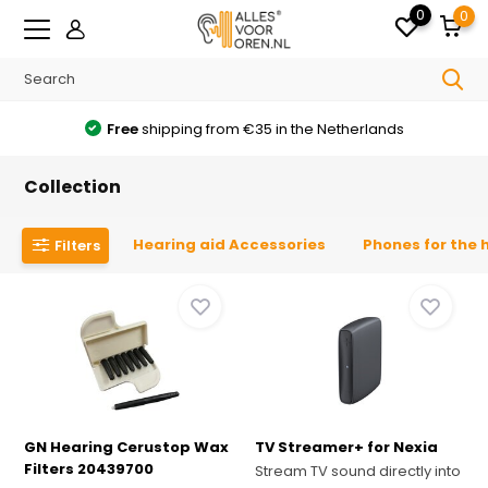
0
0
Free
shipping from €35 in the Netherlands
Collection
Hearing aid Accessories
Phones for the 
Filters
GN Hearing Cerustop Wax
TV Streamer+ for Nexia
Filters 20439700
Stream TV sound directly into