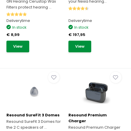
GN Hearing Cerustop Wax
your Nexia hearing...
Filters protect hearing ...
Deliverytime
Deliverytime
In stock
In stock
€ 8,99
€ 197,95
View
View
Resound SureFit 3 Domes
Resound Premium
Charger
Resound SureFit 3 Domes for
the 2 C speakers of ...
Resound Premium Charger