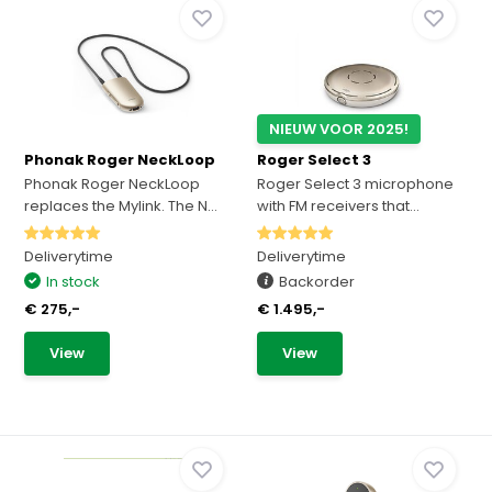
NIEUW VOOR 2025!
Phonak Roger NeckLoop
Roger Select 3
Phonak Roger NeckLoop
Roger Select 3 microphone
replaces the Mylink. The N...
with FM receivers that...
Deliverytime
Deliverytime
In stock
Backorder
€ 275,-
€ 1.495,-
View
View