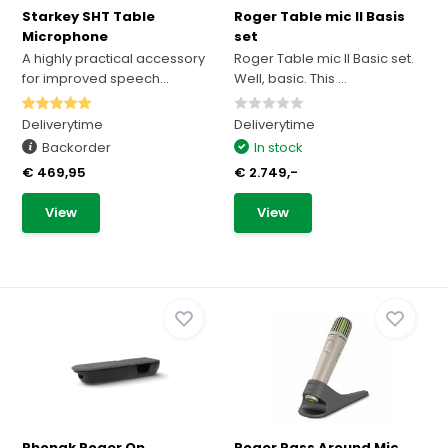
Starkey SHT Table
Roger Table mic II Basis
Microphone
set
A highly practical accessory
Roger Table mic II Basic set.
for improved speech...
Well, basic. This ...
Deliverytime
Deliverytime
Backorder
In stock
€ 469,95
€ 2.749,-
View
View
Phonak Roger On
Roger Pass Around Mic