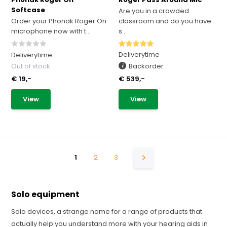
Softcase
Are you in a crowded
Order your Phonak Roger On
classroom and do you have
microphone now with t...
s...
Deliverytime
Deliverytime
Out of stock
Backorder
€ 19,-
€ 539,-
View
View
1
2
3
Solo equipment
Solo devices, a strange name for a range of products that
actually help you understand more with your hearing aids in