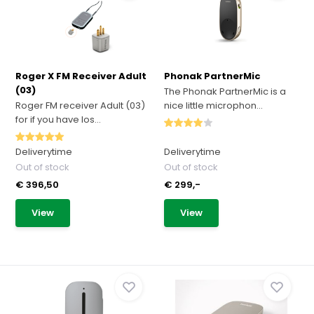
Roger X FM Receiver Adult
Phonak PartnerMic
(03)
The Phonak PartnerMic is a
Roger FM receiver Adult (03)
nice little microphon...
for if you have los...
Deliverytime
Deliverytime
Out of stock
Out of stock
€ 396,50
€ 299,-
View
View