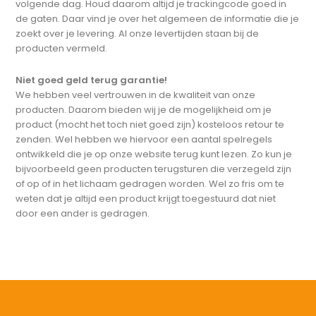
volgende dag. Houd daarom altijd je trackingcode goed in
de gaten. Daar vind je over het algemeen de informatie die je
zoekt over je levering. Al onze levertijden staan bij de
producten vermeld.
Niet goed geld terug garantie!
We hebben veel vertrouwen in de kwaliteit van onze
producten. Daarom bieden wij je de mogelijkheid om je
product (mocht het toch niet goed zijn) kosteloos retour te
zenden. Wel hebben we hiervoor een aantal spelregels
ontwikkeld die je op onze website terug kunt lezen. Zo kun je
bijvoorbeeld geen producten terugsturen die verzegeld zijn
of op of in het lichaam gedragen worden. Wel zo fris om te
weten dat je altijd een product krijgt toegestuurd dat niet
door een ander is gedragen.