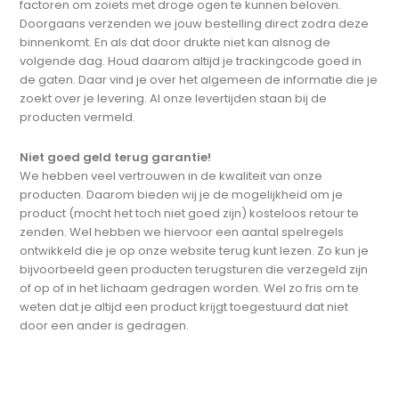
factoren om zoiets met droge ogen te kunnen beloven.
Doorgaans verzenden we jouw bestelling direct zodra deze
binnenkomt. En als dat door drukte niet kan alsnog de
volgende dag. Houd daarom altijd je trackingcode goed in
de gaten. Daar vind je over het algemeen de informatie die je
zoekt over je levering. Al onze levertijden staan bij de
producten vermeld.
Niet goed geld terug garantie!
We hebben veel vertrouwen in de kwaliteit van onze
producten. Daarom bieden wij je de mogelijkheid om je
product (mocht het toch niet goed zijn) kosteloos retour te
zenden. Wel hebben we hiervoor een aantal spelregels
ontwikkeld die je op onze website terug kunt lezen. Zo kun je
bijvoorbeeld geen producten terugsturen die verzegeld zijn
of op of in het lichaam gedragen worden. Wel zo fris om te
weten dat je altijd een product krijgt toegestuurd dat niet
door een ander is gedragen.