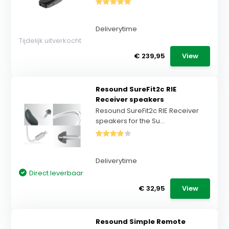
Deliverytime
Tijdelijk uitverkocht
€ 239,95
View
Resound SureFit2c RIE
Receiver speakers
Resound SureFit2c RIE Receiver
speakers for the Su...
Deliverytime
Direct leverbaar
€ 32,95
View
Resound Simple Remote