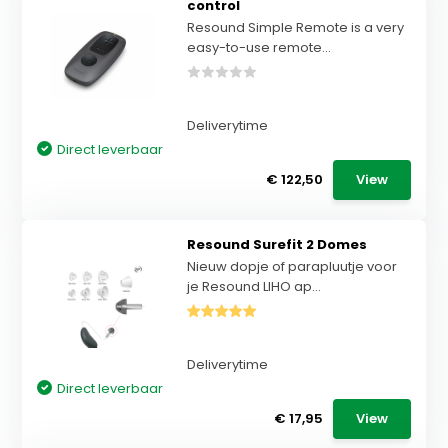
control
Resound Simple Remote is a very
easy-to-use remote...
Deliverytime
Direct leverbaar
€ 122,50
View
Resound Surefit 2 Domes
Nieuw dopje of parapluutje voor
je Resound LIHO ap...
Deliverytime
Direct leverbaar
€ 17,95
View