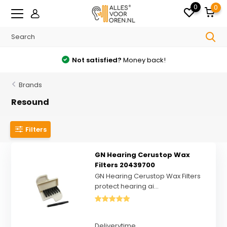
0
0
Free
shipping from €35 in the Netherlands
Brands
Resound
Filters
GN Hearing Cerustop Wax
Filters 20439700
GN Hearing Cerustop Wax Filters
protect hearing ai...
Deliverytime